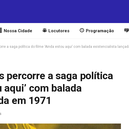
Nossa Cidade
Locutores
Programação
rre a saga política do filme ‘Ainda estou aqui’ com balada existencialista lanç
 percorre a saga política
u aqui’ com balada
ada em 1971
s