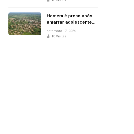
18
Visitas
de Palmas, diz polícia
Homem é preso após
amarrar adolescente
suspeito de furto em
setembro 17, 2024
estaca de cerca e
10
Visitas
agredi-lo