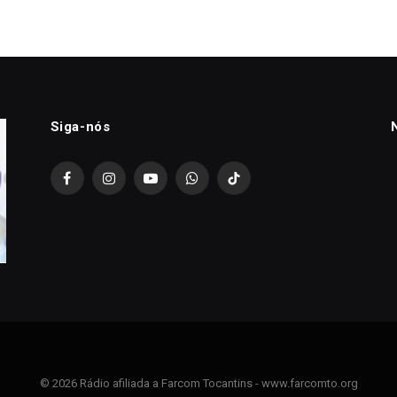
Siga-nós
Facebook
Instagram
YouTube
WhatsApp
TikTok
© 2026 Rádio afiliada a Farcom Tocantins - www.farcomto.org