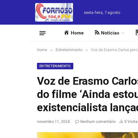
sexta-feira, 7 agosto
Home
Notícias
»
»
Home
Entretenimento
Voz de Erasmo Carlos perco
ENTRETENIMENTO
Voz de Erasmo Carlos
do filme ‘Ainda esto
existencialista lanç
novembro 11, 2024
Nenhum comentário
0
Visita