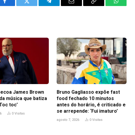
Facebook
Twitter
Telegram
Email
Copy
WhatsA
Link
 ecoa James Brown
Bruno Gagliasso expõe fast
 da música que batiza
food fechado 10 minutos
Toc toc’
antes do horário, é criticado e
se arrepende: ‘Fui imaturo’
6
0
Visitas
agosto 7, 2026
0
Visitas