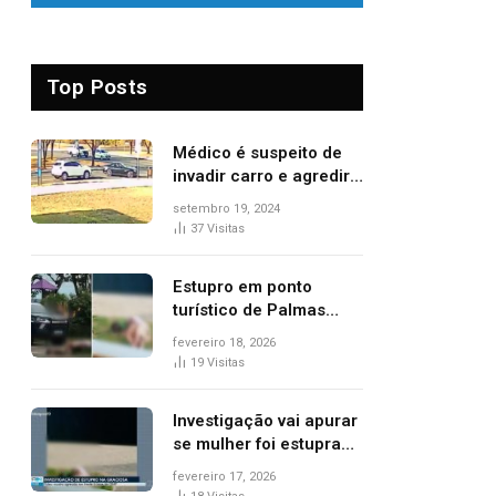
Top Posts
Médico é suspeito de
invadir carro e agredir
delegado aposentado
setembro 19, 2024
durante confusão no
37
Visitas
trânsito
Estupro em ponto
turístico de Palmas
ocorreu em frente à
fevereiro 18, 2026
viatura e base de
19
Visitas
segurança; polícia
investiga
Investigação vai apurar
se mulher foi estuprada
na frente de base da
fevereiro 17, 2026
Guarda Metropolitana