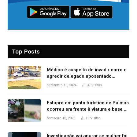
Top Posts
Médico é suspeito de invadir carro e
agredir delegado aposentado
durante confusão no trânsito
setembro 19, 2024
37
Visitas
Estupro em ponto turístico de Palmas
ocorreu em frente à viatura e base de
segurança; polícia investiga
fevereiro 18, 2026
19
Visitas
Investigação vai apurar se mulher foi