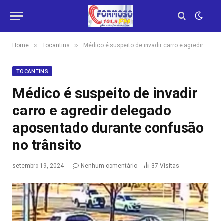
»
»
Home
Tocantins
Médico é suspeito de invadir carro e agredir delegado aposentado durante confusão no trânsito
TOCANTINS
Médico é suspeito de invadir
carro e agredir delegado
aposentado durante confusão
no trânsito
setembro 19, 2024
Nenhum comentário
37
Visitas