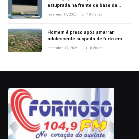
estuprada na frente de base da
Guarda Metropolitana de Palmas, diz
fevereiro 17, 2026
18
Visitas
polícia
Homem é preso após amarrar
adolescente suspeito de furto em
estaca de cerca e agredi-lo
setembro 17, 2024
10
Visitas