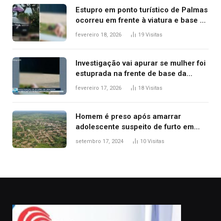
Estupro em ponto turístico de Palmas
ocorreu em frente à viatura e base de
segurança; polícia investiga
fevereiro 18, 2026
19
Visitas
Investigação vai apurar se mulher foi
estuprada na frente de base da
Guarda Metropolitana de Palmas, diz
fevereiro 17, 2026
18
Visitas
polícia
Homem é preso após amarrar
adolescente suspeito de furto em
estaca de cerca e agredi-lo
setembro 17, 2024
10
Visitas