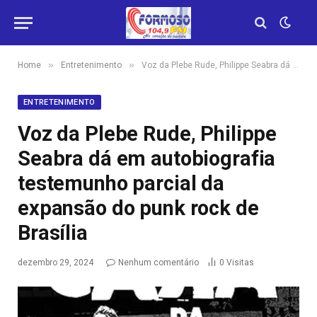
»
»
Home
Entretenimento
Voz da Plebe Rude, Philippe Seabra dá em autobiografia testemunho parcial da expansão do punk rock de Brasília
ENTRETENIMENTO
Voz da Plebe Rude, Philippe
Seabra dá em autobiografia
testemunho parcial da
expansão do punk rock de
Brasília
dezembro 29, 2024
Nenhum comentário
0
Visitas