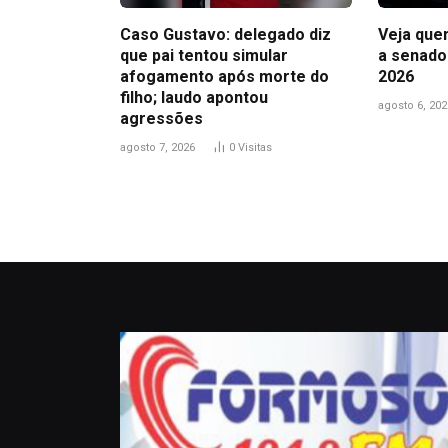
Caso Gustavo: delegado diz
Veja que
que pai tentou simular
a senado
afogamento após morte do
2026
filho; laudo apontou
agosto 6, 202
agressões
agosto 7, 2026
0
Visitas