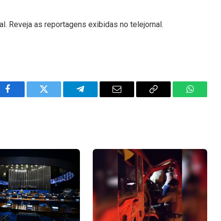
l. Reveja as reportagens exibidas no telejornal.
Facebook
Twitter
Telegram
Email
Copy
WhatsA
Link