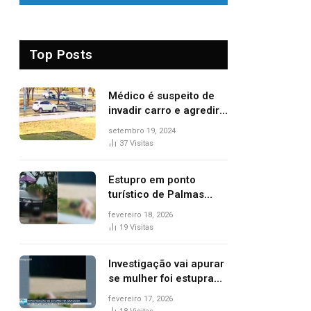
Top Posts
Médico é suspeito de
invadir carro e agredir
delegado aposentado
setembro 19, 2024
durante confusão no
37
Visitas
trânsito
Estupro em ponto
turístico de Palmas
ocorreu em frente à
fevereiro 18, 2026
viatura e base de
19
Visitas
segurança; polícia
investiga
Investigação vai apurar
se mulher foi estuprada
na frente de base da
fevereiro 17, 2026
Guarda Metropolitana