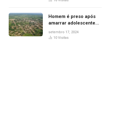
18
Visitas
de Palmas, diz polícia
Homem é preso após
amarrar adolescente
suspeito de furto em
setembro 17, 2024
estaca de cerca e
10
Visitas
agredi-lo
pp