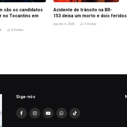
m são os candidatos
Acidente de trânsito na BR-
r no Tocantins em
153 deixa um morto e dois feridos
agosto 6, 2026
0
Visitas
6
0
Visitas
Siga-nós
Facebook
Instagram
YouTube
WhatsApp
TikTok