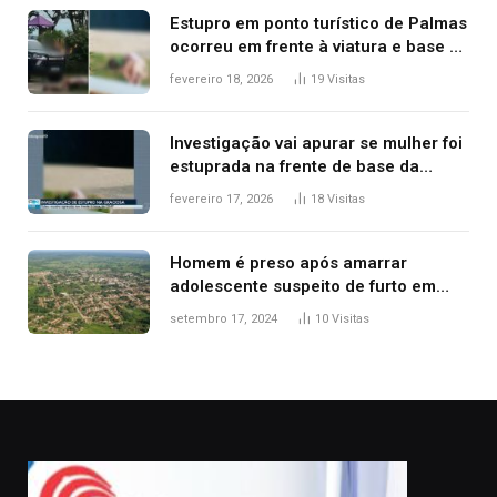
Estupro em ponto turístico de Palmas
ocorreu em frente à viatura e base de
segurança; polícia investiga
fevereiro 18, 2026
19
Visitas
Investigação vai apurar se mulher foi
estuprada na frente de base da
Guarda Metropolitana de Palmas, diz
fevereiro 17, 2026
18
Visitas
polícia
Homem é preso após amarrar
adolescente suspeito de furto em
estaca de cerca e agredi-lo
setembro 17, 2024
10
Visitas