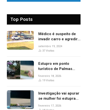
Top Posts
Médico é suspeito de
invadir carro e agredir
delegado aposentado
setembro 19, 2024
durante confusão no
37
Visitas
trânsito
Estupro em ponto
turístico de Palmas
ocorreu em frente à
fevereiro 18, 2026
viatura e base de
19
Visitas
segurança; polícia
investiga
Investigação vai apurar
se mulher foi estuprada
na frente de base da
fevereiro 17, 2026
Guarda Metropolitana