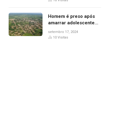
18
Visitas
de Palmas, diz polícia
Homem é preso após
amarrar adolescente
suspeito de furto em
setembro 17, 2024
estaca de cerca e
10
Visitas
agredi-lo
pp