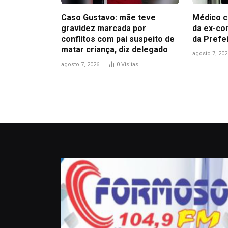
Caso Gustavo: mãe teve
Médico c
gravidez marcada por
da ex-co
conflitos com pai suspeito de
da Prefe
matar criança, diz delegado
agosto 7, 202
agosto 7, 2026
0
Visitas