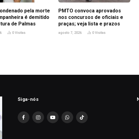
ondenado pela morte
PMTO convoca aprovados
mpanheira é demitido
nos concursos de oficiais e
itura de Palmas
praças; veja lista e prazos
6
0
Visitas
agosto 7, 2026
0
Visitas
Siga-nós
Facebook
Instagram
YouTube
WhatsApp
TikTok