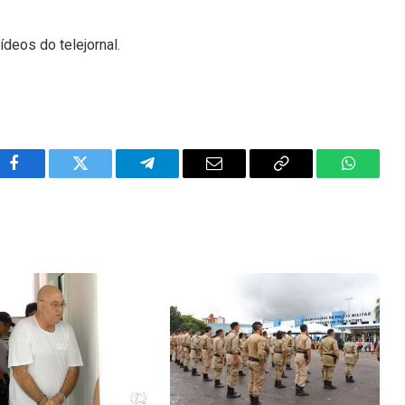
ídeos do telejornal.
Facebook
Twitter
Telegram
Email
Copy
WhatsA
Link