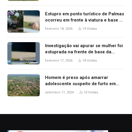
Estupro em ponto turístico de Palmas
ocorreu em frente à viatura e base de
segurança; polícia investiga
fevereiro 18, 2026
19
Visitas
Investigação vai apurar se mulher foi
estuprada na frente de base da
Guarda Metropolitana de Palmas, diz
fevereiro 17, 2026
18
Visitas
polícia
Homem é preso após amarrar
adolescente suspeito de furto em
estaca de cerca e agredi-lo
setembro 17, 2024
10
Visitas