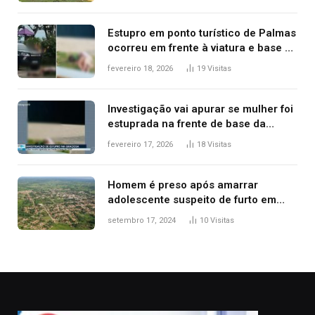
Estupro em ponto turístico de Palmas
ocorreu em frente à viatura e base de
segurança; polícia investiga
fevereiro 18, 2026
19
Visitas
Investigação vai apurar se mulher foi
estuprada na frente de base da
Guarda Metropolitana de Palmas, diz
fevereiro 17, 2026
18
Visitas
polícia
Homem é preso após amarrar
adolescente suspeito de furto em
estaca de cerca e agredi-lo
setembro 17, 2024
10
Visitas