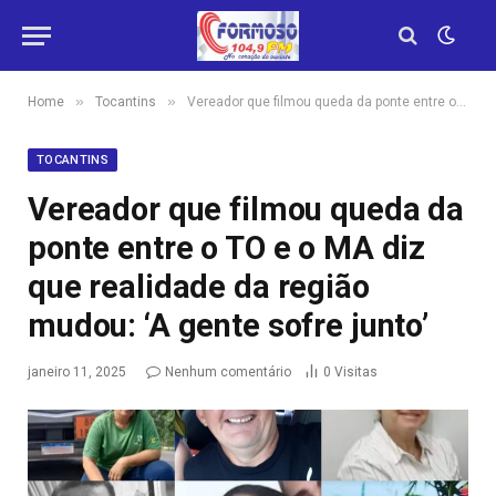
»
»
Home
Tocantins
Vereador que filmou queda da ponte entre o TO e o MA diz que realidade da região mudou: ‘A gente sofre junto’
TOCANTINS
Vereador que filmou queda da
ponte entre o TO e o MA diz
que realidade da região
mudou: ‘A gente sofre junto’
janeiro 11, 2025
Nenhum comentário
0
Visitas