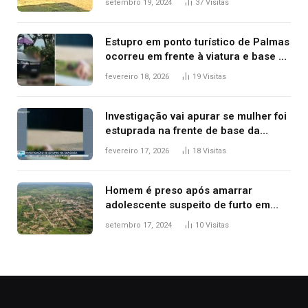
setembro 19, 2024
37
Visitas
Estupro em ponto turístico de Palmas
ocorreu em frente à viatura e base de
segurança; polícia investiga
fevereiro 18, 2026
19
Visitas
Investigação vai apurar se mulher foi
estuprada na frente de base da
Guarda Metropolitana de Palmas, diz
fevereiro 17, 2026
18
Visitas
polícia
Homem é preso após amarrar
adolescente suspeito de furto em
estaca de cerca e agredi-lo
setembro 17, 2024
10
Visitas