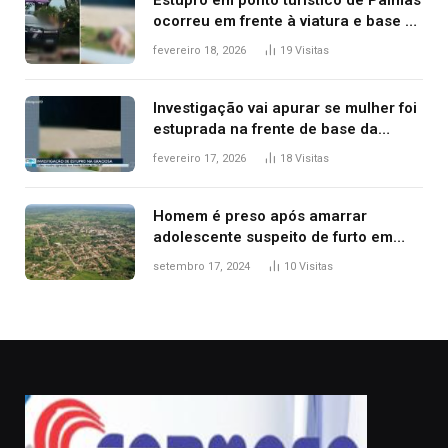
Estupro em ponto turístico de Palmas
ocorreu em frente à viatura e base de
segurança; polícia investiga
fevereiro 18, 2026
19
Visitas
Investigação vai apurar se mulher foi
estuprada na frente de base da
Guarda Metropolitana de Palmas, diz
fevereiro 17, 2026
18
Visitas
polícia
Homem é preso após amarrar
adolescente suspeito de furto em
estaca de cerca e agredi-lo
setembro 17, 2024
10
Visitas