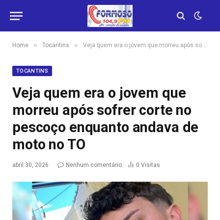
»
»
Home
Tocantins
Veja quem era o jovem que morreu após sofrer corte no pescoço enquanto andava de moto no TO
TOCANTINS
Veja quem era o jovem que
morreu após sofrer corte no
pescoço enquanto andava de
moto no TO
abril 30, 2026
Nenhum comentário
0
Visitas