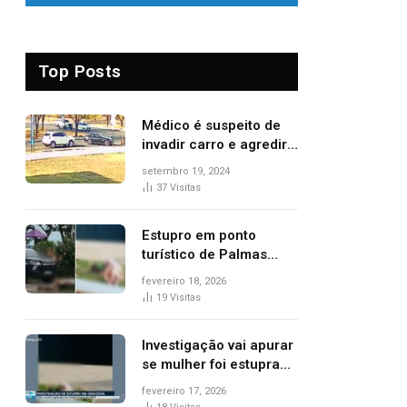
Top Posts
Médico é suspeito de
invadir carro e agredir
delegado aposentado
setembro 19, 2024
durante confusão no
37
Visitas
trânsito
Estupro em ponto
turístico de Palmas
ocorreu em frente à
fevereiro 18, 2026
viatura e base de
19
Visitas
segurança; polícia
investiga
Investigação vai apurar
se mulher foi estuprada
na frente de base da
fevereiro 17, 2026
Guarda Metropolitana