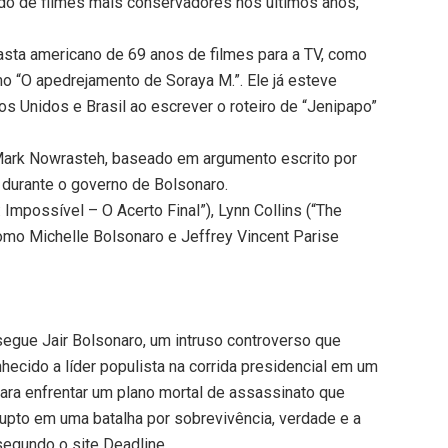
pado de filmes mais conservadores nos últimos anos,
asta americano de 69 anos de filmes para a TV, como
mo “O apedrejamento de Soraya M.”. Ele já esteve
 Unidos e Brasil ao escrever o roteiro de “Jenipapo”
 Mark Nowrasteh, baseado em argumento escrito por
a durante o governo de Bolsonaro.
Impossível – O Acerto Final”), Lynn Collins (“The
como Michelle Bolsonaro e Jeffrey Vincent Parise
 segue Jair Bolsonaro, um intruso controverso que
ecido a líder populista na corrida presidencial em um
ara enfrentar um plano mortal de assassinato que
rupto em uma batalha por sobrevivência, verdade e a
 segundo o site Deadline.