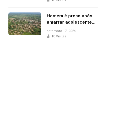
18
Visitas
de Palmas, diz polícia
Homem é preso após
amarrar adolescente
suspeito de furto em
setembro 17, 2024
estaca de cerca e
10
Visitas
agredi-lo