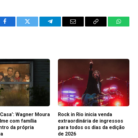
Facebook
Twitter
Telegram
Email
Copy
WhatsA
Link
a Casa’: Wagner Moura
Rock in Rio inicia venda
ilme com família
extraordinária de ingressos
ntro da própria
para todos os dias da edição
ia
de 2026