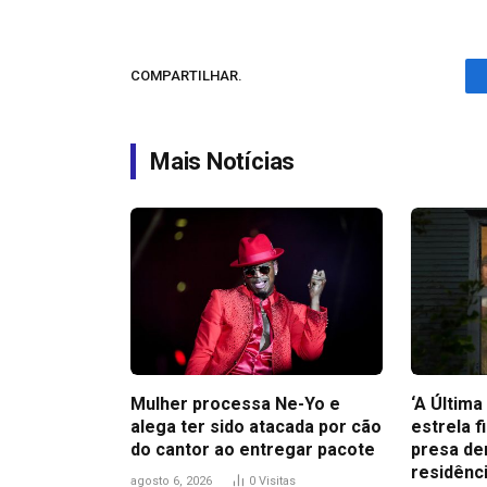
COMPARTILHAR.
Mais Notícias
Mulher processa Ne-Yo e
‘A Últim
alega ter sido atacada por cão
estrela f
do cantor ao entregar pacote
presa de
residênc
agosto 6, 2026
0
Visitas