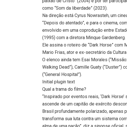
paixão de Cristo” (2004) e por ter partici
como “Som da liberdade” (2023).
Na direção está Cyrus Nowrasteh, um cine
“Depois do atentado”, e para o cinema, co
envolvido em uma coprodução entre Estados
(1995) com a diretora Minque Gardenberg.
Ele assina o roteiro de “Dark Horse” com
Mario Frias, ator e ex-secretário da Cultur
O elenco ainda tem Esai Morales (“Missão: 
Walking Dead”), Camille Guaty (“Duster”) 
(“General Hospital”).
Initial plugin text
Qual a trama do filme?
“Inspirado por eventos reais, ‘Dark Horse’
ascende de um capitão de exército desconh
Brasil profundamente polarizado, apenas p
transforma sua luta contra um sistema cor
alma de uma nação”, diz a sinopse oficial,