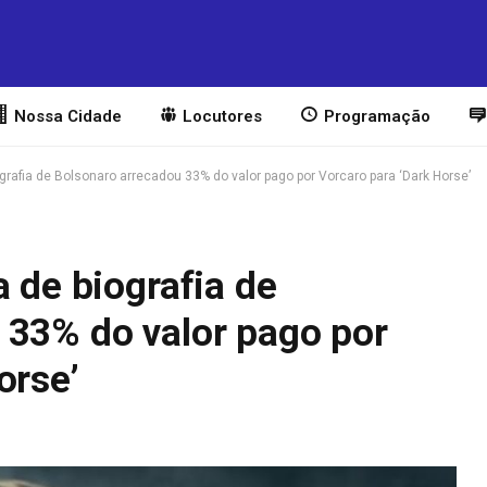
Nossa Cidade
Locutores
Programação
ografia de Bolsonaro arrecadou 33% do valor pago por Vorcaro para ‘Dark Horse’
a de biografia de
 33% do valor pago por
orse’