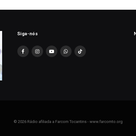
Siga-nós
Facebook
Instagram
YouTube
WhatsApp
TikTok
© 2026 Rádio afiliada a Farcom Tocantins - www.farcomto.org