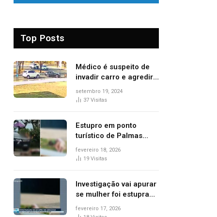
Top Posts
Médico é suspeito de
invadir carro e agredir
delegado aposentado
setembro 19, 2024
durante confusão no
37
Visitas
trânsito
Estupro em ponto
turístico de Palmas
ocorreu em frente à
fevereiro 18, 2026
viatura e base de
19
Visitas
segurança; polícia
investiga
Investigação vai apurar
se mulher foi estuprada
na frente de base da
fevereiro 17, 2026
Guarda Metropolitana