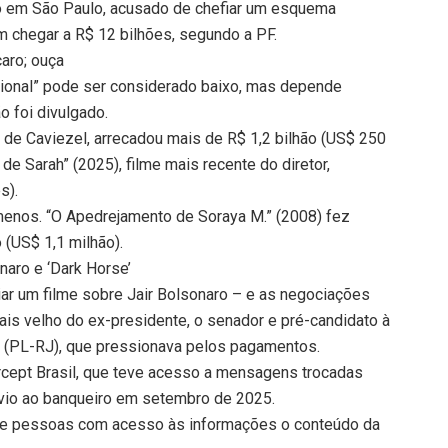
so em São Paulo, acusado de chefiar um esquema
em chegar a R$ 12 bilhões, segundo a PF.
caro; ouça
acional” pode ser considerado baixo, mas depende
 foi divulgado.
 de Caviezel, arrecadou mais de R$ 1,2 bilhão (US$ 250
de Sarah” (2025), filme mais recente do diretor,
s).
 menos. “O Apedrejamento de Soraya M.” (2008) fez
(US$ 1,1 milhão).
naro e ‘Dark Horse’
ciar um filme sobre Jair Bolsonaro – e as negociações
ais velho do ex-presidente, o senador e pré-candidato à
o (PL-RJ), que pressionava pelos pagamentos.
rcept Brasil, que teve acesso a mensagens trocadas
ávio ao banqueiro em setembro de 2025.
 e pessoas com acesso às informações o conteúdo da