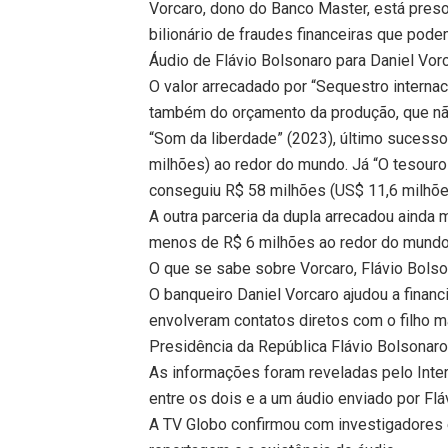
Vorcaro, dono do Banco Master, está pre
bilionário de fraudes financeiras que pod
Áudio de Flávio Bolsonaro para Daniel Vor
O valor arrecadado por “Sequestro intern
também do orçamento da produção, que não
“Som da liberdade” (2023), último sucesso
milhões) ao redor do mundo. Já “O tesouro 
conseguiu R$ 58 milhões (US$ 11,6 milhõe
A outra parceria da dupla arrecadou ainda
menos de R$ 6 milhões ao redor do mundo 
O que se sabe sobre Vorcaro, Flávio Bolso
O banqueiro Daniel Vorcaro ajudou a finan
envolveram contatos diretos com o filho m
Presidência da República Flávio Bolsonar
As informações foram reveladas pelo Inte
entre os dois e a um áudio enviado por Fl
A TV Globo confirmou com investigadores