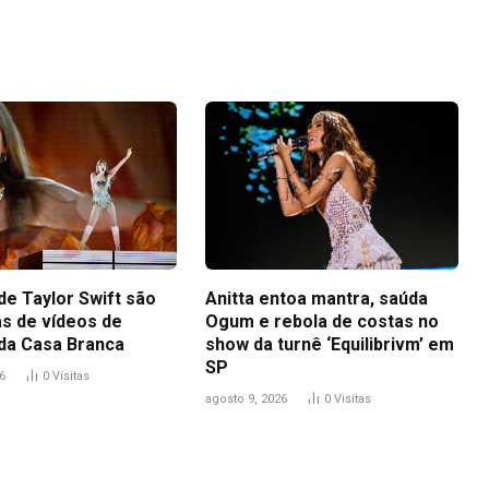
Link
de Taylor Swift são
Anitta entoa mantra, saúda
s de vídeos de
Ogum e rebola de costas no
da Casa Branca
show da turnê ‘Equilibrivm’ em
SP
6
0
Visitas
agosto 9, 2026
0
Visitas