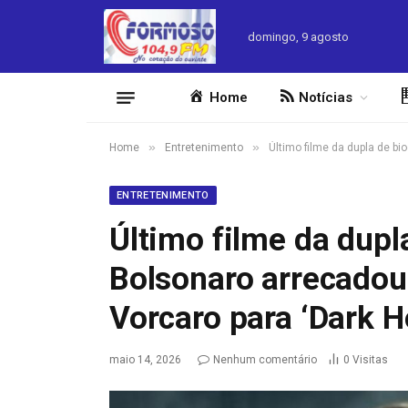
domingo, 9 agosto
Home
Notícias
»
»
Home
Entretenimento
Último filme da dupla de bi
ENTRETENIMENTO
Último filme da dupl
Bolsonaro arrecadou
Vorcaro para ‘Dark H
maio 14, 2026
Nenhum comentário
0
Visitas