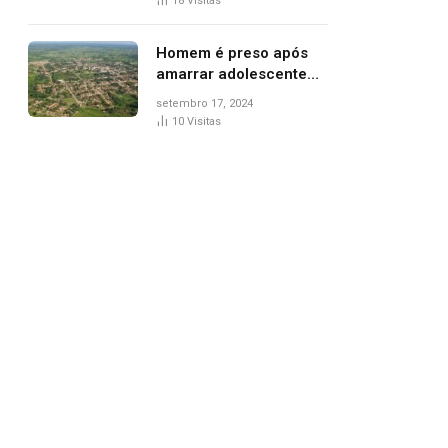
18
Visitas
de Palmas, diz polícia
Homem é preso após
amarrar adolescente
suspeito de furto em
setembro 17, 2024
estaca de cerca e
10
Visitas
agredi-lo