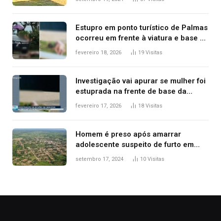
Estupro em ponto turístico de Palmas
ocorreu em frente à viatura e base de
segurança; polícia investiga
fevereiro 18, 2026
19
Visitas
Investigação vai apurar se mulher foi
estuprada na frente de base da
Guarda Metropolitana de Palmas, diz
fevereiro 17, 2026
18
Visitas
polícia
Homem é preso após amarrar
adolescente suspeito de furto em
estaca de cerca e agredi-lo
setembro 17, 2024
10
Visitas