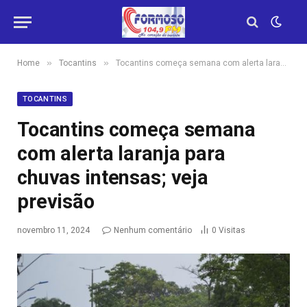
»
»
Home
Tocantins
Tocantins começa semana com alerta laranja para chuvas intensas; veja previsão
TOCANTINS
Tocantins começa semana
com alerta laranja para
chuvas intensas; veja
previsão
novembro 11, 2024
Nenhum comentário
0
Visitas