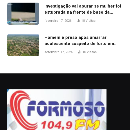
Investigação vai apurar se mulher foi
estuprada na frente de base da
Guarda Metropolitana de Palmas, diz
fevereiro 17, 2026
18
Visitas
polícia
Homem é preso após amarrar
adolescente suspeito de furto em
estaca de cerca e agredi-lo
setembro 17, 2024
10
Visitas