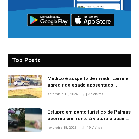
Top Posts
Médico é suspeito de invadir carro e
agredir delegado aposentado
durante confusão no trânsito
setembro 19, 2024
37
Visitas
Estupro em ponto turístico de Palmas
ocorreu em frente à viatura e base de
segurança; polícia investiga
fevereiro 18, 2026
19
Visitas