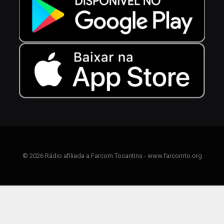
© 2026 Rádio afiliada a Farcom Tocantins - www.farcomto.org