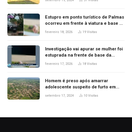
setembro 19, 2024
37
Visitas
Estupro em ponto turístico de Palmas
ocorreu em frente à viatura e base de
segurança; polícia investiga
fevereiro 18, 2026
19
Visitas
Investigação vai apurar se mulher foi
estuprada na frente de base da
Guarda Metropolitana de Palmas, diz
fevereiro 17, 2026
18
Visitas
polícia
Homem é preso após amarrar
adolescente suspeito de furto em
estaca de cerca e agredi-lo
setembro 17, 2024
10
Visitas