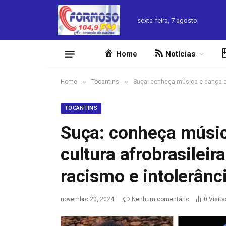
sexta-feira, 7 agosto
Home
Notícias
»
»
Home
Tocantins
Suça: conheça música e dança qu
TOCANTINS
Suça: conheça músic
cultura afrobrasilei
racismo e intolerânci
novembro 20, 2024
Nenhum comentário
0
Visita