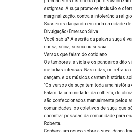
preconceitos históricos que desvalorizam 
estigmas. A suça promove inclusão e ofere
marginalização, contra a intolerância religio
Susseiros dançando em roda na cidade de
Divulgação/Emerson Silva
Você sabia? A escrita da palavra suça é v
sussa, súcia, suscia ou sussia.
Versos que falam do cotidiano
Os tambores, a viola e os pandeiros dão v
melodias intensas. Nas rodas, os refrãos
dançam, e os músicos cantam histórias sob
“Os versos de suça tem toda uma história 
Falam da comunidade, da colheita, do clim
são confeccionados manualmente pelos a
comunidades, os coletivos de suça, que só
encontrar pessoas da comunidade para ensi
Roberta.
Conheça um pouco sobre a suça, dança trad