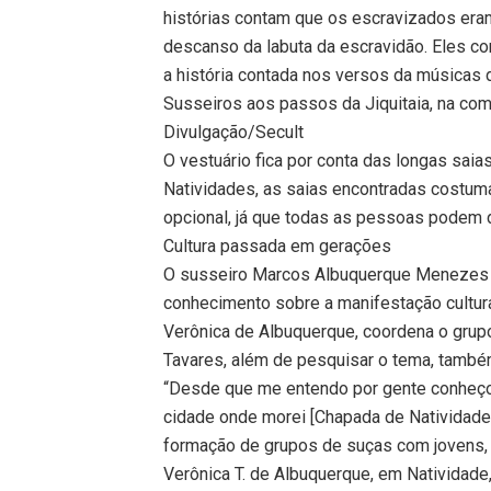
histórias contam que os escravizados era
descanso da labuta da escravidão. Eles co
a história contada nos versos da músicas da
Susseiros aos passos da Jiquitaia, na co
Divulgação/Secult
O vestuário fica por conta das longas sa
Natividades, as saias encontradas costuma
opcional, já que todas as pessoas podem d
Cultura passada em gerações
O susseiro Marcos Albuquerque Menezes de
conhecimento sobre a manifestação cultural
Verônica de Albuquerque, coordena o grup
Tavares, além de pesquisar o tema, també
“Desde que me entendo por gente conheço
cidade onde morei [Chapada de Natividade]
formação de grupos de suças com jovens, i
Verônica T. de Albuquerque, em Natividade,