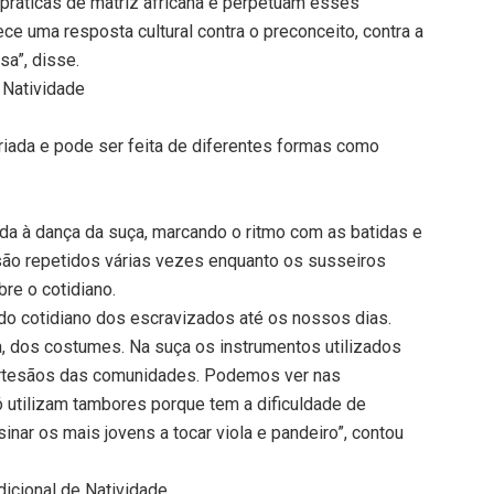
práticas de matriz africana e perpetuam esses
ce uma resposta cultural contra o preconceito, contra a
sa”, disse.
 Natividade
ariada e pode ser feita de diferentes formas como
ida à dança da suça, marcando o ritmo com as batidas e
 são repetidos várias vezes enquanto os susseiros
re o cotidiano.
do cotidiano dos escravizados até os nossos dias.
a, dos costumes. Na suça os instrumentos utilizados
rtesãos das comunidades. Podemos ver nas
 utilizam tambores porque tem a dificuldade de
nar os mais jovens a tocar viola e pandeiro”, contou
icional de Natividade