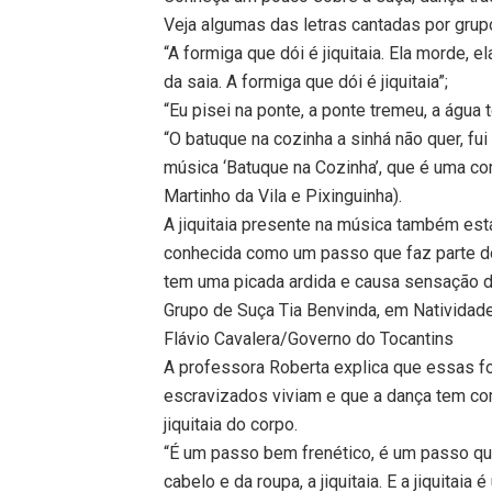
Veja algumas das letras cantadas por grup
“A formiga que dói é jiquitaia. Ela morde, 
da saia. A formiga que dói é jiquitaia”;
“Eu pisei na ponte, a ponte tremeu, a águ
“O batuque na cozinha a sinhá não quer, fu
música ‘Batuque na Cozinha’, que é uma co
Martinho da Vila e Pixinguinha).
A jiquitaia presente na música também es
conhecida como um passo que faz parte do
tem uma picada ardida e causa sensação 
Grupo de Suça Tia Benvinda, em Natividad
Flávio Cavalera/Governo do Tocantins
A professora Roberta explica que essas f
escravizados viviam e que a dança tem com
jiquitaia do corpo.
“É um passo bem frenético, é um passo que
cabelo e da roupa, a jiquitaia. E a jiquitai