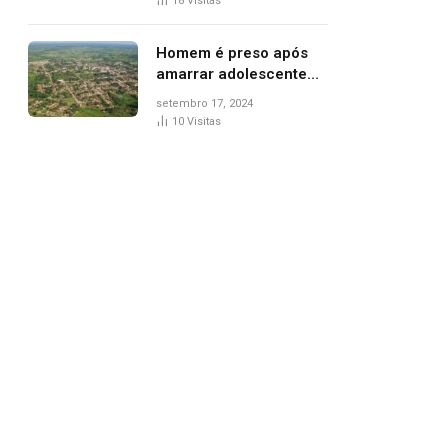
18
Visitas
de Palmas, diz polícia
Homem é preso após
amarrar adolescente
suspeito de furto em
setembro 17, 2024
estaca de cerca e
10
Visitas
agredi-lo