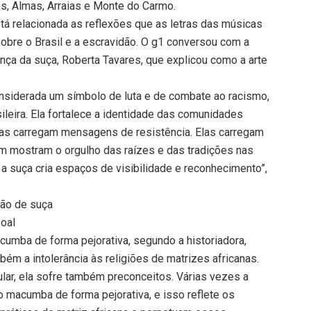
ns, Almas, Arraias e Monte do Carmo.
á relacionada as reflexões que as letras das músicas
obre o Brasil e a escravidão. O g1 conversou com a
nça da suça, Roberta Tavares, que explicou como a arte
onsiderada um símbolo de luta e de combate ao racismo,
sileira. Ela fortalece a identidade das comunidades
cas carregam mensagens de resistência. Elas carregam
ém mostram o orgulho das raízes e das tradições nas
 suça cria espaços de visibilidade e reconhecimento”,
ção de suça
oal
umba de forma pejorativa, segundo a historiadora,
m a intolerância às religiões de matrizes africanas.
ular, ela sofre também preconceitos. Várias vezes a
o macumba de forma pejorativa, e isso reflete os