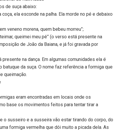
os de suça abaixo:
ela coça, ela esconde na palha. Ela morde no pé e debaixo
a tem veneno morena, quem bebeu morreu”;
i teimar, queimei meu pé” (o verso está presente na
mposição de João da Baiana, e já foi gravada por
tá presente na dança. Em algumas comunidades ela é
 batuque da suça. O nome faz referência a formiga que
de queimação.
e
ormigas eram encontradas em locais onde os
o base os movimentos feitos para tentar tirar a
 o susseiro e a susseira vão estar tirando do corpo, do
a é uma formiga vermelha que dói muito a picada dela. As