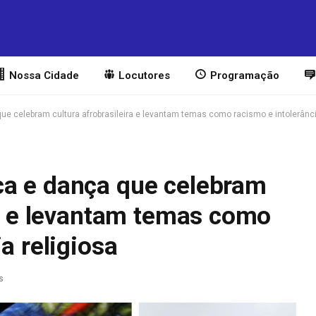
Nossa Cidade
Locutores
Programação
e celebram cultura afrobrasileira e levantam temas como racismo e intolerânci
a e dança que celebram
ra e levantam temas como
a religiosa
s