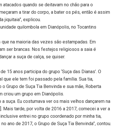
m atacados quando se deitavam no chão para o
meçaram a tirar do corpo, a bater os pés, então é assim
 jiquitaia”, explicou.
munidade quilombola em Dianópolis, no Tocantins
ias que na maioria das vezes são estampadas. Em
m ser brancas. Nos festejos religiosos a saia é
ançar a suça de calça, se quiser.
 15 anos participa do grupo ‘Suça das Dianas’. O
 que ele tem foi passado pela família. Sua tia,
o o Grupo de Suça Tia Benvinda e sua mãe, Roberta
m criou um grupo em Dianópolis.
 a suça. Eu costumava ver os mais velhos dançarem na
. Mais tarde, por volta de 2016 a 2017, comecei a ver a
nclusive entrei no grupo coordenado por minha tia,
 no ano de 2017, o Grupo de Suça Tia Benvinda”, contou.