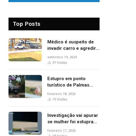
Top Posts
Médico é suspeito de
invadir carro e agredir
delegado aposentado
setembro 19, 2024
durante confusão no
37
Visitas
trânsito
Estupro em ponto
turístico de Palmas
ocorreu em frente à
fevereiro 18, 2026
viatura e base de
19
Visitas
segurança; polícia
investiga
Investigação vai apurar
se mulher foi estuprada
na frente de base da
fevereiro 17, 2026
Guarda Metropolitana