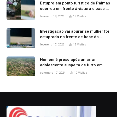
Estupro em ponto turístico de Palmas
ocorreu em frente à viatura e base de
segurança; polícia investiga
fevereiro 18, 2026
19
Visitas
Investigação vai apurar se mulher foi
estuprada na frente de base da
Guarda Metropolitana de Palmas, diz
fevereiro 17, 2026
18
Visitas
polícia
Homem é preso após amarrar
adolescente suspeito de furto em
estaca de cerca e agredi-lo
setembro 17, 2024
10
Visitas