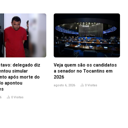
tavo: delegado diz
Veja quem são os candidatos
entou simular
a senador no Tocantins em
to após morte do
2026
udo apontou
agosto 6, 2026
0
Visitas
es
6
0
Visitas