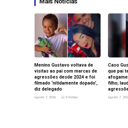
Mais Notícias
Menino Gustavo voltava de
Caso Gus
visitas ao pai com marcas de
que pai t
agressões desde 2024 e foi
afogamen
filmado ‘nitidamente dopado’,
filho; la
diz delegado
agressõ
agosto 7, 2026
0
Visitas
agosto 7, 202