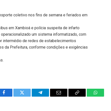
sporte coletivo nos fins de semana e feriados em
ibus em Xambioá e polícia suspeita de infarto
 operacionalizado um sistema informatizado, com
por intermédio de redes de estabelecimentos
es da Prefeitura, conforme condições e exigências
ns.
Facebook
Twitter
Telegram
Email
Copy
WhatsA
Link