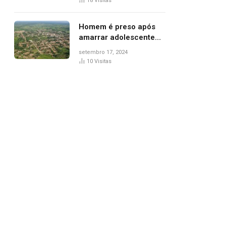
18
Visitas
de Palmas, diz polícia
Homem é preso após
amarrar adolescente
suspeito de furto em
setembro 17, 2024
estaca de cerca e
10
Visitas
agredi-lo