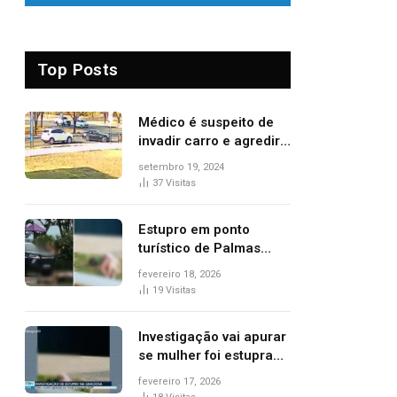
Top Posts
Médico é suspeito de
invadir carro e agredir
delegado aposentado
setembro 19, 2024
durante confusão no
37
Visitas
trânsito
Estupro em ponto
turístico de Palmas
ocorreu em frente à
fevereiro 18, 2026
viatura e base de
19
Visitas
segurança; polícia
investiga
Investigação vai apurar
se mulher foi estuprada
na frente de base da
fevereiro 17, 2026
Guarda Metropolitana