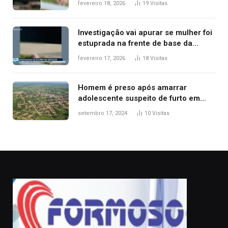
fevereiro 18, 2026
19
Visitas
Investigação vai apurar se mulher foi
estuprada na frente de base da
Guarda Metropolitana de Palmas, diz
fevereiro 17, 2026
18
Visitas
polícia
Homem é preso após amarrar
adolescente suspeito de furto em
estaca de cerca e agredi-lo
setembro 17, 2024
10
Visitas