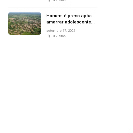
18
Visitas
de Palmas, diz polícia
Homem é preso após
amarrar adolescente
suspeito de furto em
setembro 17, 2024
estaca de cerca e
10
Visitas
agredi-lo