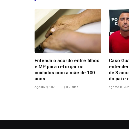
Entenda o acordo entre filhos
Caso Gus
e MP para reforçar os
entender
cuidados com a mãe de 100
de 3 anos
anos
do pai e
agosto 8, 2026
0
Visitas
agosto 8, 202