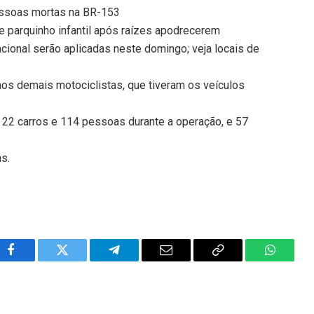
essoas mortas na BR-153
re parquinho infantil após raízes apodrecerem
ional serão aplicadas neste domingo; veja locais de
os demais motociclistas, que tiveram os veículos
 22 carros e 114 pessoas durante a operação, e 57
ns.
Facebook
Twitter
Telegram
Email
Copy
WhatsA
Link