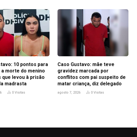
tavo: 10 pontos para
Caso Gustavo: mãe teve
 a morte do menino
gravidez marcada por
 que levou à prisão
conflitos com pai suspeito de
 da madrasta
matar criança, diz delegado
6
0
Visitas
agosto 7, 2026
0
Visitas