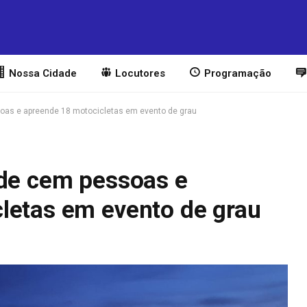
Nossa Cidade
Locutores
Programação
soas e apreende 18 motocicletas em evento de grau
 de cem pessoas e
letas em evento de grau