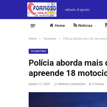
sábado, 8 agosto
Home
Notícias
»
»
Home
Tocantins
Polícia aborda mais de cem pes
TOCANTINS
Polícia aborda mais
apreende 18 motocic
janeiro 12, 2025
Nenhum comentário
0
Visitas