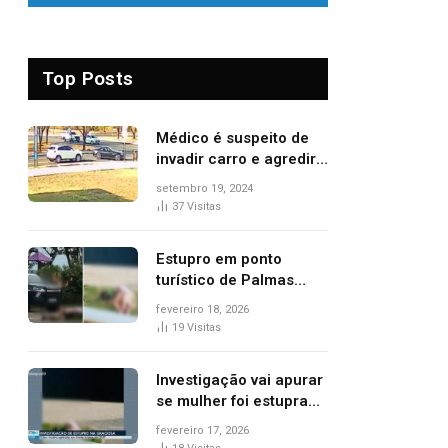
Top Posts
Médico é suspeito de
invadir carro e agredir
delegado aposentado
setembro 19, 2024
durante confusão no
37
Visitas
trânsito
Estupro em ponto
turístico de Palmas
ocorreu em frente à
fevereiro 18, 2026
viatura e base de
19
Visitas
segurança; polícia
investiga
Investigação vai apurar
se mulher foi estuprada
na frente de base da
fevereiro 17, 2026
Guarda Metropolitana