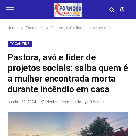
»
»
Home
Tocantins
Pastora, avó e líder de projetos sociais: saiba quem é a mulher encontrada morta durante incêndio em casa
TOCANTINS
Pastora, avó e líder de
projetos sociais: saiba quem é
a mulher encontrada morta
durante incêndio em casa
outubro 23, 2024
Nenhum comentário
0
Visitas