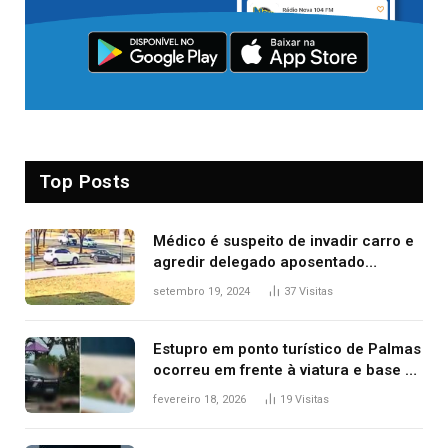
Top Posts
Médico é suspeito de invadir carro e
agredir delegado aposentado
durante confusão no trânsito
setembro 19, 2024
37
Visitas
Estupro em ponto turístico de Palmas
ocorreu em frente à viatura e base de
segurança; polícia investiga
fevereiro 18, 2026
19
Visitas