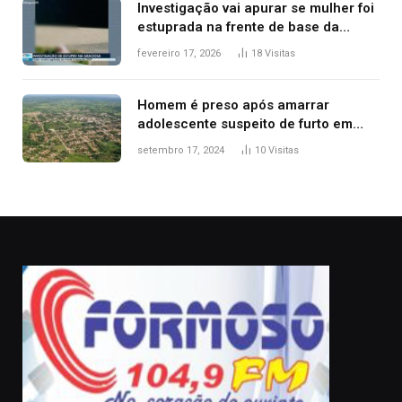
Investigação vai apurar se mulher foi
estuprada na frente de base da
Guarda Metropolitana de Palmas, diz
fevereiro 17, 2026
18
Visitas
polícia
Homem é preso após amarrar
adolescente suspeito de furto em
estaca de cerca e agredi-lo
setembro 17, 2024
10
Visitas