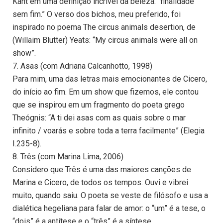
Kant em uma definição incrível da beleza: “finalidade
sem fim.” O verso dos bichos, meu preferido, foi
inspirado no poema The circus animals desertion, de
(Willaim Blutter) Yeats: “My circus animals were all on
show”.
7. Asas (com Adriana Calcanhotto, 1998)
Para mim, uma das letras mais emocionantes de Cicero,
do início ao fim. Em um show que fizemos, ele contou
que se inspirou em um fragmento do poeta grego
Theógnis: “A ti dei asas com as quais sobre o mar
infinito / voarás e sobre toda a terra facilmente” (Elegia
I.235-8).
8. Três (com Marina Lima, 2006)
Considero que Três é uma das maiores canções de
Marina e Cicero, de todos os tempos. Ouvi e vibrei
muito, quando saiu. O poeta se veste de filósofo e usa a
dialética hegeliana para falar de amor: o “um” é a tese, o
“dois” é a antítese e o “três” é a síntese.