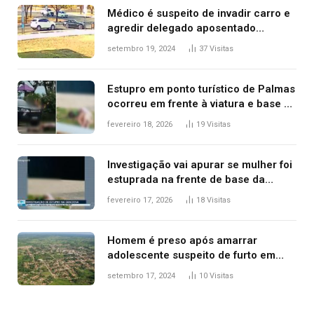
Médico é suspeito de invadir carro e
agredir delegado aposentado
durante confusão no trânsito
setembro 19, 2024
37
Visitas
Estupro em ponto turístico de Palmas
ocorreu em frente à viatura e base de
segurança; polícia investiga
fevereiro 18, 2026
19
Visitas
Investigação vai apurar se mulher foi
estuprada na frente de base da
Guarda Metropolitana de Palmas, diz
fevereiro 17, 2026
18
Visitas
polícia
Homem é preso após amarrar
adolescente suspeito de furto em
estaca de cerca e agredi-lo
setembro 17, 2024
10
Visitas