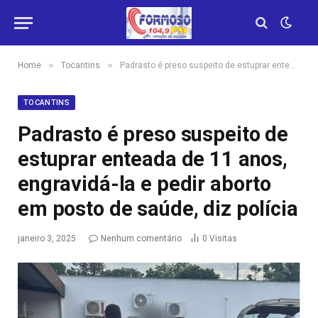
»
»
Home
Tocantins
Padrasto é preso suspeito de estuprar enteada de 11 anos, engravidá-la e pedir aborto em posto de saúde, diz polícia
TOCANTINS
Padrasto é preso suspeito de
estuprar enteada de 11 anos,
engravidá-la e pedir aborto
em posto de saúde, diz polícia
janeiro 3, 2025
Nenhum comentário
0
Visitas