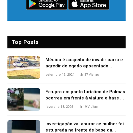
Top Posts
Médico é suspeito de invadir carro e
agredir delegado aposentado
durante confusão no trânsito
setembro 19, 2024
37
Visitas
Estupro em ponto turístico de Palmas
ocorreu em frente à viatura e base de
segurança; polícia investiga
fevereiro 18, 2026
19
Visitas
Investigação vai apurar se mulher foi
estuprada na frente de base da