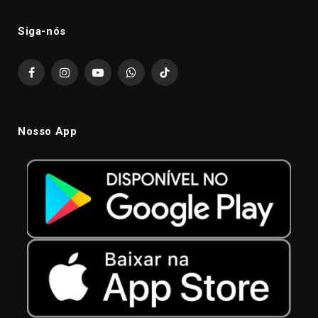
Siga-nós
Facebook
Instagram
YouTube
WhatsApp
TikTok
Nosso App