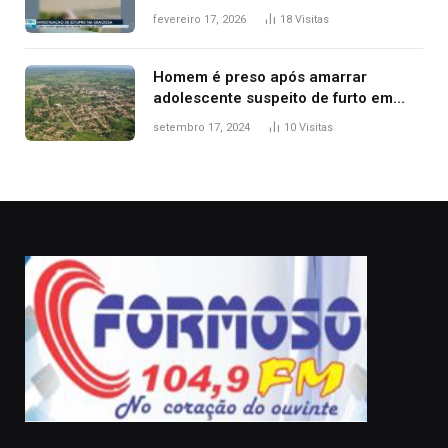
Guarda Metropolitana de Palmas, diz
fevereiro 17, 2026
18
Visitas
polícia
Homem é preso após amarrar
adolescente suspeito de furto em
estaca de cerca e agredi-lo
setembro 17, 2024
10
Visitas