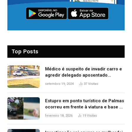
Top Posts
Médico é suspeito de invadir carro e
agredir delegado aposentado
durante confusão no trânsito
setembro 19, 2024
37
Visitas
Estupro em ponto turístico de Palmas
ocorreu em frente à viatura e base de
segurança; polícia investiga
fevereiro 18, 2026
19
Visitas