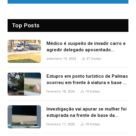
Top Posts
Médico é suspeito de invadir carro e
agredir delegado aposentado
durante confusão no trânsito
setembro 19, 2024
37
Visitas
Estupro em ponto turístico de Palmas
ocorreu em frente à viatura e base de
segurança; polícia investiga
fevereiro 18, 2026
19
Visitas
Investigação vai apurar se mulher foi
estuprada na frente de base da
Guarda Metropolitana de Palmas, diz
fevereiro 17, 2026
18
Visitas
polícia