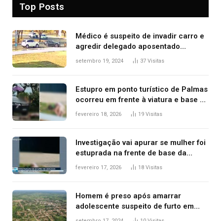
Top Posts
Médico é suspeito de invadir carro e
agredir delegado aposentado
durante confusão no trânsito
setembro 19, 2024
37
Visitas
Estupro em ponto turístico de Palmas
ocorreu em frente à viatura e base de
segurança; polícia investiga
fevereiro 18, 2026
19
Visitas
Investigação vai apurar se mulher foi
estuprada na frente de base da
Guarda Metropolitana de Palmas, diz
fevereiro 17, 2026
18
Visitas
polícia
Homem é preso após amarrar
adolescente suspeito de furto em
estaca de cerca e agredi-lo
setembro 17, 2024
10
Visitas