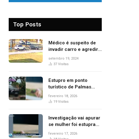
Top Posts
Médico é suspeito de
invadir carro e agredir
delegado aposentado
setembro 19, 2024
durante confusão no
37
Visitas
trânsito
Estupro em ponto
turístico de Palmas
ocorreu em frente à
fevereiro 18, 2026
viatura e base de
19
Visitas
segurança; polícia
investiga
Investigação vai apurar
se mulher foi estuprada
na frente de base da
fevereiro 17, 2026
Guarda Metropolitana