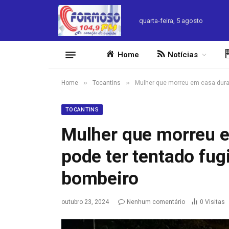
quarta-feira, 5 agosto
Home
Notícias
»
»
Home
Tocantins
Mulher que morreu em casa durant
TOCANTINS
Mulher que morreu e
pode ter tentado fugi
bombeiro
outubro 23, 2024
Nenhum comentário
0
Visitas