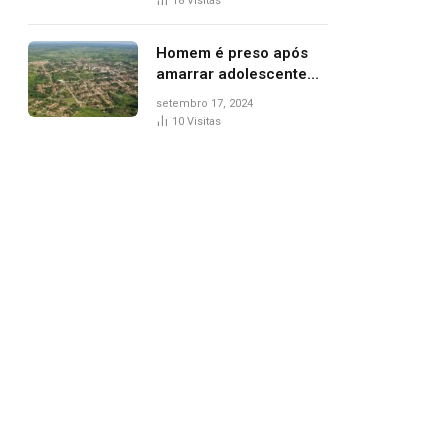
18
Visitas
de Palmas, diz polícia
Homem é preso após
amarrar adolescente
suspeito de furto em
setembro 17, 2024
estaca de cerca e
10
Visitas
agredi-lo