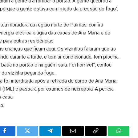
ram a gente a arrombar o portão. A gente quebrou a
a porque a gente estava com medo da pressão do fogo”,
atou moradora da região norte de Palmas; confira
nergia elétrica e água das casas de Ana Maria e de
 para outras residências.
s crianças que ficam aqui. Os vizinhos falaram que as
ndo durante a tarde, e tem ar condicionado, tem piscina,
batia no portão e ninguém saía. Foi horrível”, contou
a da vizinha pegando fogo.
foi interditada após a retirada do corpo de Ana Maria.
al (IML) e passará por exames de necropsia. A perícia
a casa.
ns.
Facebook
Twitter
Telegram
Email
Copy
WhatsA