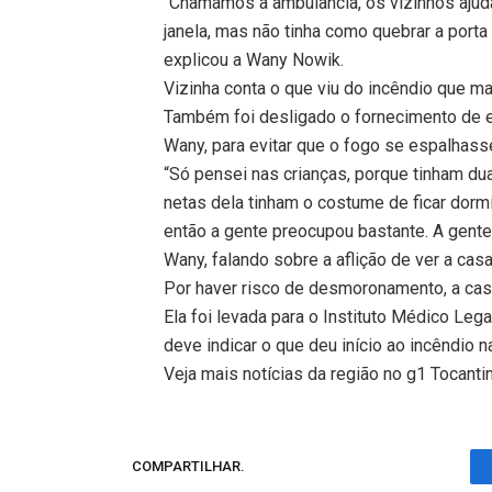
“Chamamos a ambulância, os vizinhos ajuda
janela, mas não tinha como quebrar a port
explicou a Wany Nowik.
Vizinha conta o que viu do incêndio que m
Também foi desligado o fornecimento de e
Wany, para evitar que o fogo se espalhasse
“Só pensei nas crianças, porque tinham dua
netas dela tinham o costume de ficar dormi
então a gente preocupou bastante. A gente 
Wany, falando sobre a aflição de ver a cas
Por haver risco de desmoronamento, a casa 
Ela foi levada para o Instituto Médico Leg
deve indicar o que deu início ao incêndio n
Veja mais notícias da região no g1 Tocanti
COMPARTILHAR.