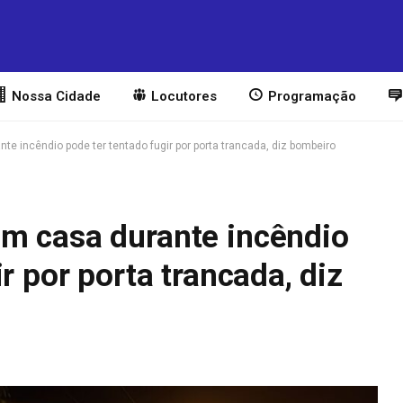
Nossa Cidade
Locutores
Programação
e incêndio pode ter tentado fugir por porta trancada, diz bombeiro
m casa durante incêndio
r por porta trancada, diz