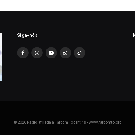
Siga-nós
Facebook
Instagram
YouTube
WhatsApp
TikTok
© 2026 Rádio afiliada a Farcom Tocantins - www.farcomto.org