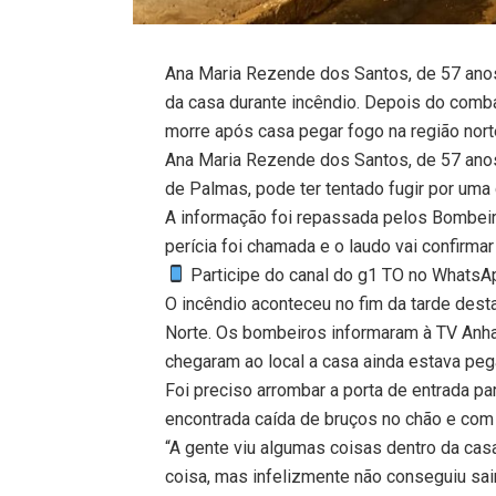
Ana Maria Rezende dos Santos, de 57 anos
da casa durante incêndio. Depois do combat
morre após casa pegar fogo na região nor
Ana Maria Rezende dos Santos, de 57 anos
de Palmas, pode ter tentado fugir por uma
A informação foi repassada pelos Bombei
perícia foi chamada e o laudo vai confirma
Participe do canal do g1 TO no WhatsApp
O incêndio aconteceu no fim da tarde desta 
Norte. Os bombeiros informaram à TV Anh
chegaram ao local a casa ainda estava pe
Foi preciso arrombar a porta de entrada p
encontrada caída de bruços no chão e com 
“A gente viu algumas coisas dentro da cas
coisa, mas infelizmente não conseguiu sair