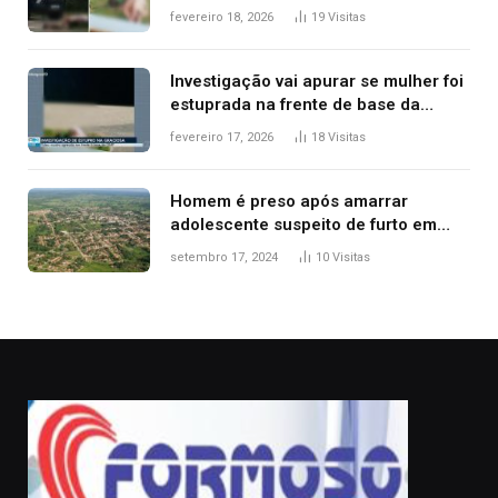
segurança; polícia investiga
fevereiro 18, 2026
19
Visitas
Investigação vai apurar se mulher foi
estuprada na frente de base da
Guarda Metropolitana de Palmas, diz
fevereiro 17, 2026
18
Visitas
polícia
Homem é preso após amarrar
adolescente suspeito de furto em
estaca de cerca e agredi-lo
setembro 17, 2024
10
Visitas