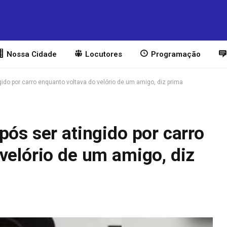
Nossa Cidade
Locutores
Programação
gido por carro enquanto voltava do velório de um amigo, diz prima
pós ser atingido por carro
velório de um amigo, diz