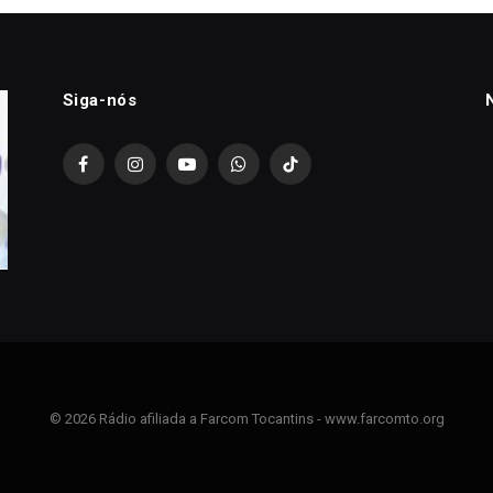
Siga-nós
Facebook
Instagram
YouTube
WhatsApp
TikTok
© 2026 Rádio afiliada a Farcom Tocantins - www.farcomto.org