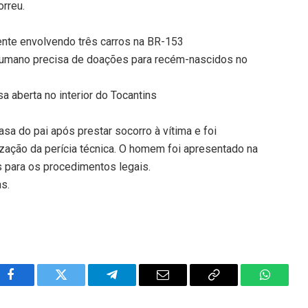
orreu.
nte envolvendo três carros na BR-153
Humano precisa de doações para recém-nascidos no
 aberta no interior do Tocantins
casa do pai após prestar socorro à vítima e foi
ização da perícia técnica. O homem foi apresentado na
s para os procedimentos legais.
ns.
Facebook
Twitter
Telegram
Email
Copy
WhatsA
Link