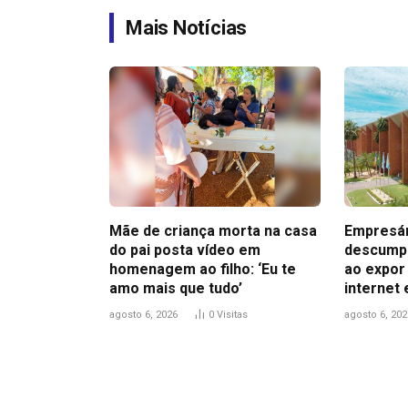
Mais Notícias
Mãe de criança morta na casa
Empresár
do pai posta vídeo em
descumpr
homenagem ao filho: ‘Eu te
ao expor
amo mais que tudo’
internet 
agosto 6, 2026
0
Visitas
agosto 6, 202