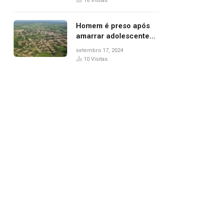
18
Visitas
de Palmas, diz polícia
Homem é preso após
amarrar adolescente
suspeito de furto em
setembro 17, 2024
estaca de cerca e
10
Visitas
agredi-lo