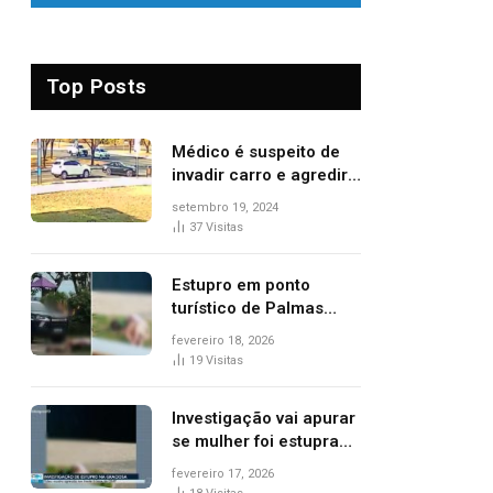
Top Posts
Médico é suspeito de
invadir carro e agredir
delegado aposentado
setembro 19, 2024
durante confusão no
37
Visitas
trânsito
Estupro em ponto
turístico de Palmas
ocorreu em frente à
fevereiro 18, 2026
viatura e base de
19
Visitas
segurança; polícia
investiga
Investigação vai apurar
se mulher foi estuprada
na frente de base da
fevereiro 17, 2026
Guarda Metropolitana