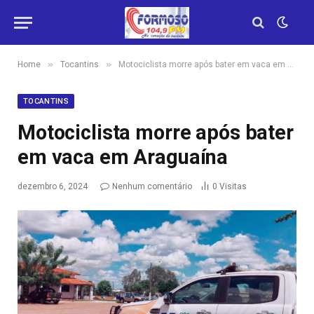
»
»
Home
Tocantins
Motociclista morre após bater em vaca em Araguaína
TOCANTINS
Motociclista morre após bater
em vaca em Araguaína
dezembro 6, 2024
Nenhum comentário
0
Visitas