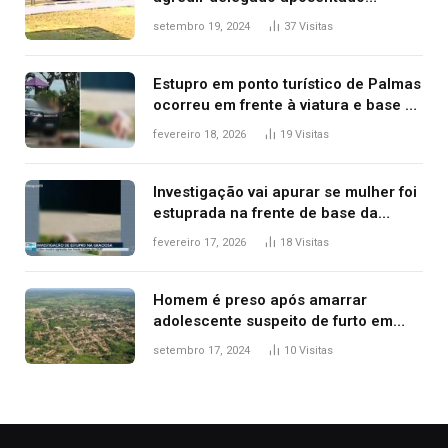
durante confusão no trânsito
setembro 19, 2024
37
Visitas
Estupro em ponto turístico de Palmas
ocorreu em frente à viatura e base de
segurança; polícia investiga
fevereiro 18, 2026
19
Visitas
Investigação vai apurar se mulher foi
estuprada na frente de base da
Guarda Metropolitana de Palmas, diz
fevereiro 17, 2026
18
Visitas
polícia
Homem é preso após amarrar
adolescente suspeito de furto em
estaca de cerca e agredi-lo
setembro 17, 2024
10
Visitas