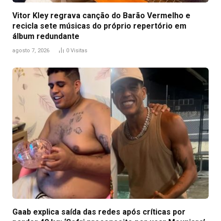
Vitor Kley regrava canção do Barão Vermelho e
recicla sete músicas do próprio repertório em
álbum redundante
agosto 7, 2026
0
Visitas
Gaab explica saída das redes após críticas por