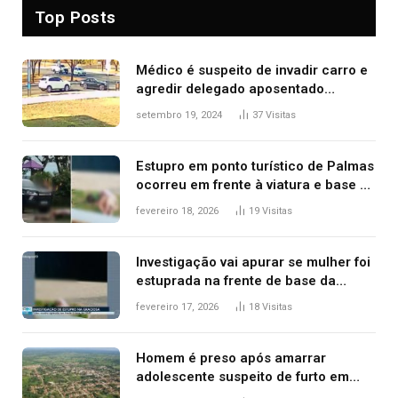
Top Posts
Médico é suspeito de invadir carro e
agredir delegado aposentado
durante confusão no trânsito
setembro 19, 2024
37
Visitas
Estupro em ponto turístico de Palmas
ocorreu em frente à viatura e base de
segurança; polícia investiga
fevereiro 18, 2026
19
Visitas
Investigação vai apurar se mulher foi
estuprada na frente de base da
Guarda Metropolitana de Palmas, diz
fevereiro 17, 2026
18
Visitas
polícia
Homem é preso após amarrar
adolescente suspeito de furto em
estaca de cerca e agredi-lo