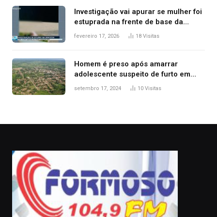
Investigação vai apurar se mulher foi
estuprada na frente de base da
Guarda Metropolitana de Palmas, diz
fevereiro 17, 2026
18
Visitas
polícia
Homem é preso após amarrar
adolescente suspeito de furto em
estaca de cerca e agredi-lo
setembro 17, 2024
10
Visitas