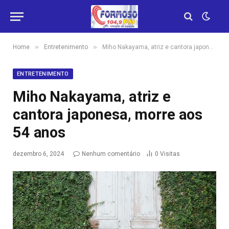
»
»
Home
Entretenimento
Miho Nakayama, atriz e cantora japonesa, morre aos 54 anos
ENTRETENIMENTO
Miho Nakayama, atriz e
cantora japonesa, morre aos
54 anos
dezembro 6, 2024
Nenhum comentário
0
Visitas