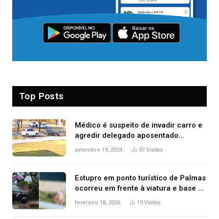
Top Posts
Médico é suspeito de invadir carro e
agredir delegado aposentado
durante confusão no trânsito
setembro 19, 2024
37
Visitas
Estupro em ponto turístico de Palmas
ocorreu em frente à viatura e base de
segurança; polícia investiga
fevereiro 18, 2026
19
Visitas