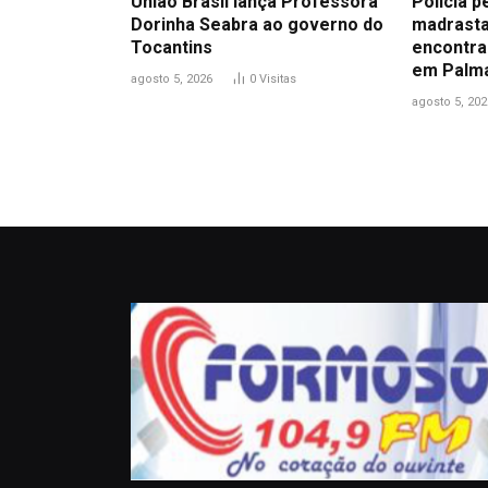
União Brasil lança Professora
Polícia p
Dorinha Seabra ao governo do
madrasta
Tocantins
encontra
em Palm
agosto 5, 2026
0
Visitas
agosto 5, 202