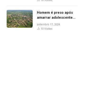
18
Visitas
de Palmas, diz polícia
Homem é preso após
amarrar adolescente
suspeito de furto em
setembro 17, 2024
estaca de cerca e
10
Visitas
agredi-lo