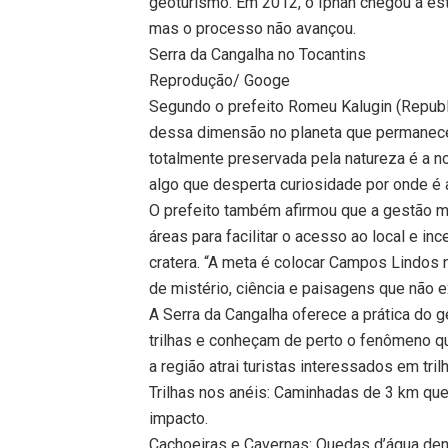
geoturismo. Em 2012, o Iphan chegou a est
mas o processo não avançou.
Serra da Cangalha no Tocantins
Reprodução/ Googe
Segundo o prefeito Romeu Kalugin (Republ
dessa dimensão no planeta que permanece
totalmente preservada pela natureza é a n
algo que desperta curiosidade por onde é 
O prefeito também afirmou que a gestão mu
áreas para facilitar o acesso ao local e inc
cratera. “A meta é colocar Campos Lindos n
de mistério, ciência e paisagens que não e
A Serra da Cangalha oferece a prática do 
trilhas e conheçam de perto o fenômeno q
a região atrai turistas interessados em tri
Trilhas nos anéis: Caminhadas de 3 km que
impacto.
Cachoeiras e Cavernas: Quedas d’água den