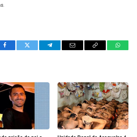
ns.
Facebook
Twitter
Telegram
Email
Copy
WhatsA
Link