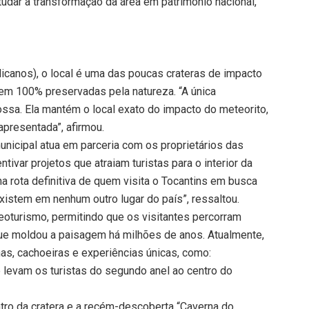
udar a transformação da área em patrimônio nacional,
icanos), o local é uma das poucas crateras de impacto
m 100% preservadas pela natureza. “A única
ossa. Ela mantém o local exato do impacto do meteorito,
apresentada”, afirmou.
nicipal atua em parceria com os proprietários das
entivar projetos que atraiam turistas para o interior da
a rota definitiva de quem visita o Tocantins em busca
xistem em nenhum outro lugar do país”, ressaltou.
geoturismo, permitindo que os visitantes percorram
ue moldou a paisagem há milhões de anos. Atualmente,
lhas, cachoeiras e experiências únicas, como:
 levam os turistas do segundo anel ao centro do
tro da cratera e a recém-descoberta “Caverna do