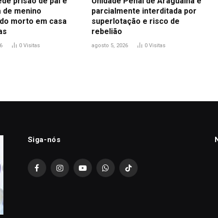
ede prisão de pai e
Unidade Penal de Araguaína é
 de menino
parcialmente interditada por
do morto em casa
superlotação e risco de
as
rebelião
6
0
Visitas
agosto 5, 2026
0
Visitas
Siga-nós
Facebook
Instagram
YouTube
WhatsApp
TikTok