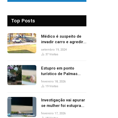
Top Posts
Médico é suspeito de
invadir carro e agredir
delegado aposentado
setembro 19, 2024
durante confusão no
37
Visitas
trânsito
Estupro em ponto
turístico de Palmas
ocorreu em frente à
fevereiro 18, 2026
viatura e base de
19
Visitas
segurança; polícia
investiga
Investigação vai apurar
se mulher foi estuprada
na frente de base da
fevereiro 17, 2026
Guarda Metropolitana