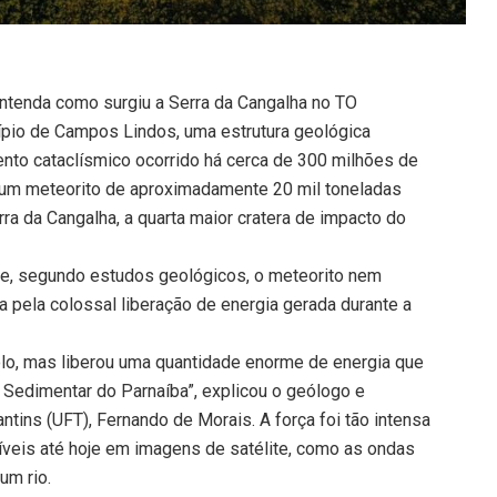
 entenda como surgiu a Serra da Cangalha no TO
ípio de Campos Lindos, uma estrutura geológica
nto cataclísmico ocorrido há cerca de 300 milhões de
 um meteorito de aproximadamente 20 mil toneladas
a da Cangalha, a quarta maior cratera de impacto do
que, segundo estudos geológicos, o meteorito nem
da pela colossal liberação de energia gerada durante a
lo, mas liberou uma quantidade enorme de energia que
Sedimentar do Parnaíba”, explicou o geólogo e
tins (UFT), Fernando de Morais. A força foi tão intensa
síveis até hoje em imagens de satélite, como as ondas
um rio.