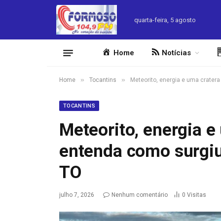
quarta-feira, 5 agosto
Home
Notícias
»
»
Home
Tocantins
Meteorito, energia e uma crater
TOCANTINS
Meteorito, energia e
entenda como surgiu
TO
julho 7, 2026
Nenhum comentário
0
Visitas