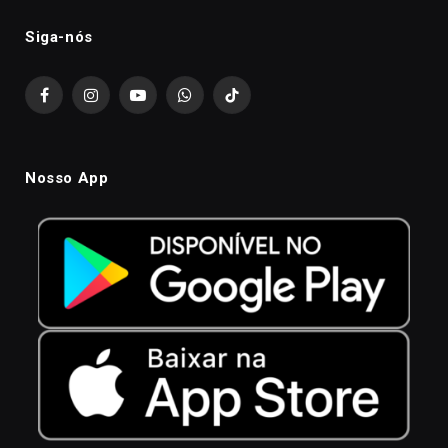
Siga-nós
Facebook
Instagram
YouTube
WhatsApp
TikTok
Nosso App