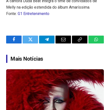
A cantora Duda Beat integra o time de convidados de
Melly na edição estendida do álbum Amaríssima.
Fonte:
G1 Entretenimento
Facebook
Twitter
Telegram
Email
Copy
WhatsA
Link
Mais Notícias