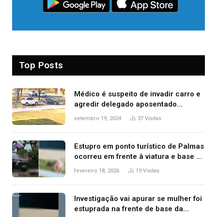
Top Posts
Médico é suspeito de invadir carro e
agredir delegado aposentado
durante confusão no trânsito
setembro 19, 2024
37
Visitas
Estupro em ponto turístico de Palmas
ocorreu em frente à viatura e base de
segurança; polícia investiga
fevereiro 18, 2026
19
Visitas
Investigação vai apurar se mulher foi
estuprada na frente de base da