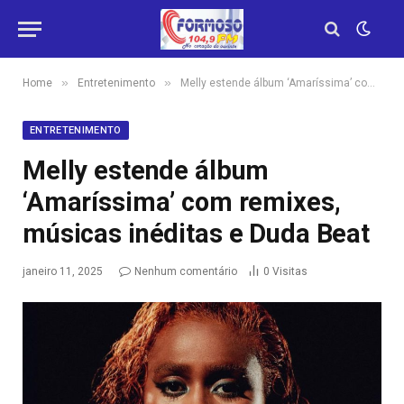
»
»
Home
Entretenimento
Melly estende álbum ‘Amaríssima’ com remixes, músicas inéditas e Duda Beat
ENTRETENIMENTO
Melly estende álbum
‘Amaríssima’ com remixes,
músicas inéditas e Duda Beat
janeiro 11, 2025
Nenhum comentário
0
Visitas