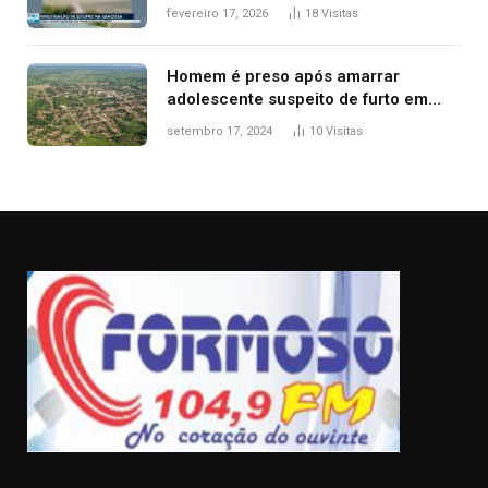
Guarda Metropolitana de Palmas, diz
fevereiro 17, 2026
18
Visitas
polícia
Homem é preso após amarrar
adolescente suspeito de furto em
estaca de cerca e agredi-lo
setembro 17, 2024
10
Visitas