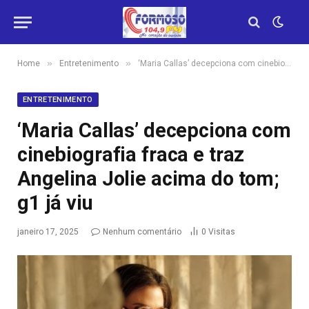
»
»
Home
Entretenimento
‘Maria Callas’ decepciona com cinebiografia fraca e traz Angelina Jolie acima do tom; g1 já viu
ENTRETENIMENTO
‘Maria Callas’ decepciona com
cinebiografia fraca e traz
Angelina Jolie acima do tom;
g1 já viu
janeiro 17, 2025
Nenhum comentário
0
Visitas