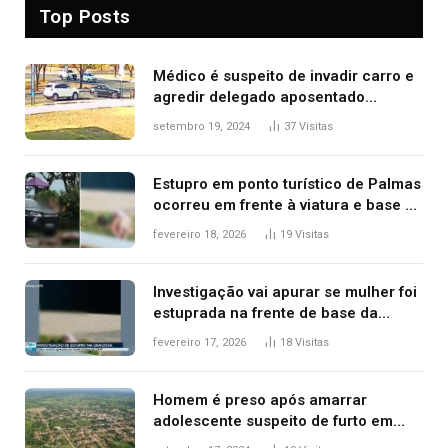
Top Posts
Médico é suspeito de invadir carro e
agredir delegado aposentado
durante confusão no trânsito
setembro 19, 2024
37
Visitas
Estupro em ponto turístico de Palmas
ocorreu em frente à viatura e base de
segurança; polícia investiga
fevereiro 18, 2026
19
Visitas
Investigação vai apurar se mulher foi
estuprada na frente de base da
Guarda Metropolitana de Palmas, diz
fevereiro 17, 2026
18
Visitas
polícia
Homem é preso após amarrar
adolescente suspeito de furto em
estaca de cerca e agredi-lo