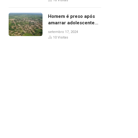
18
Visitas
de Palmas, diz polícia
Homem é preso após
amarrar adolescente
suspeito de furto em
setembro 17, 2024
estaca de cerca e
10
Visitas
agredi-lo