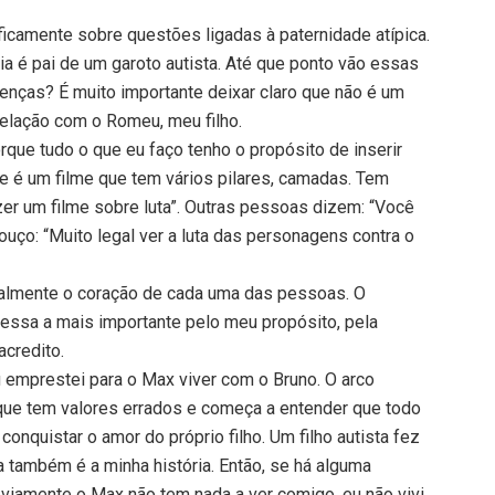
ficamente sobre questões ligadas à paternidade atípica.
ia é pai de um garoto autista. Até que ponto vão essas
enças? É muito importante deixar claro que não é um
relação com o Romeu, meu filho.
rque tudo o que eu faço tenho o propósito de inserir
 é um filme que tem vários pilares, camadas. Tem
zer um filme sobre luta”. Outras pessoas dizem: “Você
uço: “Muito legal ver a luta das personagens contra o
ualmente o coração de cada uma das pessoas. O
essa a mais importante pelo meu propósito, pela
acredito.
emprestei para o Max viver com o Bruno. O arco
que tem valores errados e começa a entender que todo
onquistar o amor do próprio filho. Um filho autista fez
a também é a minha história. Então, se há alguma
obviamente o Max não tem nada a ver comigo, eu não vivi