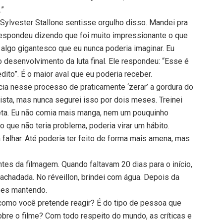
.”
 Sylvester Stallone sentisse orgulho disso. Mandei pra
respondeu dizendo que foi muito impressionante o que
i algo gigantesco que eu nunca poderia imaginar. Eu
 o desenvolvimento da luta final. Ele respondeu: “Esse é
edito”. É o maior aval que eu poderia receber.
ência nesse processo de praticamente ‘zerar’ a gordura do
rista, mas nunca segurei isso por dois meses. Treinei
ieta. Eu não comia mais manga, nem um pouquinho
 que não teria problema, poderia virar um hábito.
a falhar. Até poderia ter feito de forma mais amena, mas
tes da filmagem. Quando faltavam 20 dias para o início,
achadada. No réveillon, brindei com água. Depois da
eses mantendo.
 como você pretende reagir? É do tipo de pessoa que
sobre o filme? Com todo respeito do mundo, as críticas e