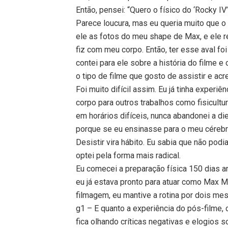
Então, pensei: “Quero o físico do ‘Rocky IV’
Parece loucura, mas eu queria muito que o
ele as fotos do meu shape de Max, e ele 
fiz com meu corpo. Então, ter esse aval fo
contei para ele sobre a história do filme e
o tipo de filme que gosto de assistir e acr
Foi muito difícil assim. Eu já tinha experi
corpo para outros trabalhos como fisicultu
em horários difíceis, nunca abandonei a d
porque se eu ensinasse para o meu cérebro
Desistir vira hábito. Eu sabia que não podi
optei pela forma mais radical.
Eu comecei a preparação física 150 dias an
eu já estava pronto para atuar como Max M
filmagem, eu mantive a rotina por dois m
g1 – E quanto a experiência do pós-filme,
fica olhando críticas negativas e elogios 