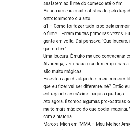
assistem ao filme do começo até o fim.
Eu sou um cara muito obstinado pelo legad
entretenimento e à arte.
g1 – Como foi fazer tudo isso pela prime
o filme… Foram muitas primeiras vezes. Eu
gente em volta. Daí pensava: ‘Que loucur
que eu tive’.
Uma loucura. É muito maluco contracenar c
Alvarenga, ver essas grandes empresas ap
são muito mágicas.
Eu estou aqui divulgando o meu primeiro f
que eu fizer vai ser diferente, né? Então 
entregando ao máximo naquilo que faço.
Até agora, fizemos algumas pré-estreias e 
muito mais mágico do que podia imaginar.
com a história.
Marcos Mion em ‘MMA – Meu Melhor Ami