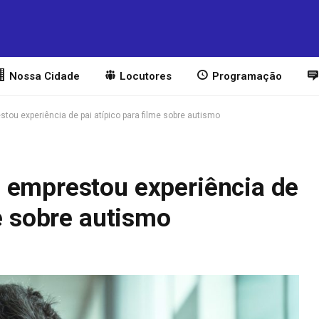
Nossa Cidade
Locutores
Programação
tou experiência de pai atípico para filme sobre autismo
 emprestou experiência de
me sobre autismo