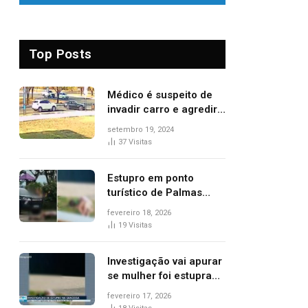
Top Posts
Médico é suspeito de
invadir carro e agredir
delegado aposentado
setembro 19, 2024
durante confusão no
37
Visitas
trânsito
Estupro em ponto
turístico de Palmas
ocorreu em frente à
fevereiro 18, 2026
viatura e base de
19
Visitas
segurança; polícia
investiga
Investigação vai apurar
se mulher foi estuprada
na frente de base da
fevereiro 17, 2026
Guarda Metropolitana