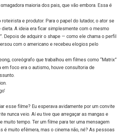
 esmagadora maioria dos pais, que vão embora. Essa é
roteirista e produtor. Para o papel do lutador, o ator se
e dieta. A ideia era ficar simplesmente com o mesmo
”. Depois de adquirir o shape — como ele chama o perfil
nversou com o americano e recebeu elogios pelo
Leong, coreógrafo que trabalhou em filmes como “Matrix”
 em foco era o autismo, houve consultoria de
ssunto.
ion.
go’
iar esse filme? Eu esperava avidamente por um convite
te nunca veio. Aí eu tive que arregaçar as mangas e
 de muito tempo. Ter um filme para ter uma mensagem
cas é muito efêmera, mas o cinema não, né? As pessoas