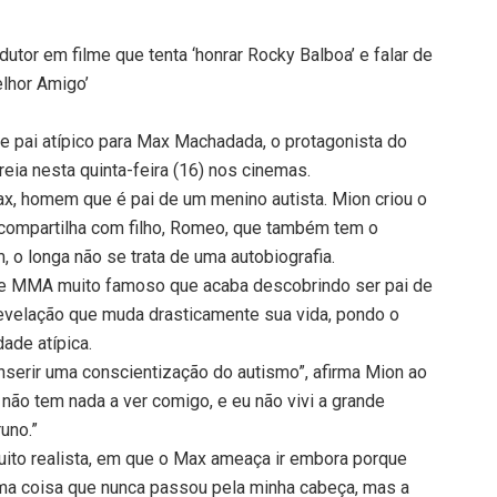
dutor em filme que tenta ‘honrar Rocky Balboa’ e falar de
lhor Amigo’
 pai atípico para Max Machadada, o protagonista do
ia nesta quinta-feira (16) nos cinemas.
ax, homem que é pai de um menino autista. Mion criou o
compartilha com filho, Romeo, que também tem o
, o longa não se trata de uma autobiografia.
 de MMA muito famoso que acaba descobrindo ser pai de
Revelação que muda drasticamente sua vida, pondo o
dade atípica.
inserir uma conscientização do autismo”, afirma Mion ao
não tem nada a ver comigo, e eu não vivi a grande
uno.”
uito realista, em que o Max ameaça ir embora porque
uma coisa que nunca passou pela minha cabeça, mas a