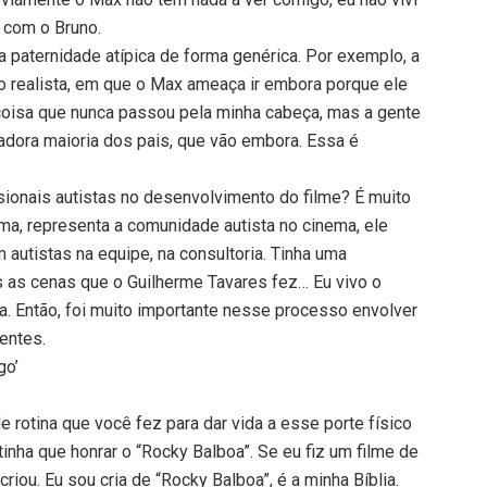
e com o Bruno.
 a paternidade atípica de forma genérica. Por exemplo, a
o realista, em que o Max ameaça ir embora porque ele
coisa que nunca passou pela minha cabeça, mas a gente
adora maioria dos pais, que vão embora. Essa é
ssionais autistas no desenvolvimento do filme? É muito
rma, representa a comunidade autista no cinema, ele
m autistas na equipe, na consultoria. Tinha uma
s as cenas que o Guilherme Tavares fez… Eu vivo o
a. Então, foi muito importante nesse processo envolver
entes.
go’
 rotina que você fez para dar vida a esse porte físico
inha que honrar o “Rocky Balboa”. Se eu fiz um filme de
riou. Eu sou cria de “Rocky Balboa”, é a minha Bíblia.