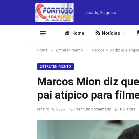
sábado, 8 agosto
Home
Notícias
»
»
Home
Entretenimento
Marcos Mion diz que empres
ENTRETENIMENTO
Marcos Mion diz que
pai atípico para fil
janeiro 16, 2025
Nenhum comentário
0
Visitas