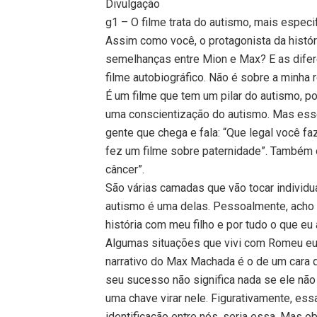
Divulgação
g1 – O filme trata do autismo, mais especi
Assim como você, o protagonista da histór
semelhanças entre Mion e Max? E as difer
filme autobiográfico. Não é sobre a minha 
É um filme que tem um pilar do autismo, po
uma conscientização do autismo. Mas esse
gente que chega e fala: “Que legal você fa
fez um filme sobre paternidade”. Também o
câncer”.
São várias camadas que vão tocar individ
autismo é uma delas. Pessoalmente, acho 
história com meu filho e por tudo o que eu 
Algumas situações que vivi com Romeu eu 
narrativo do Max Machada é o de um cara 
seu sucesso não significa nada se ele não c
uma chave virar nele. Figurativamente, ess
identificação entre nós, seria essa. Mas 