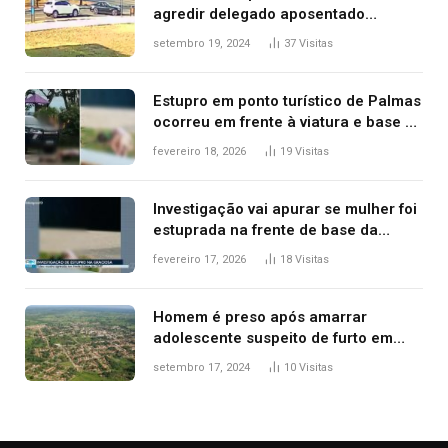
agredir delegado aposentado
durante confusão no trânsito
setembro 19, 2024
37
Visitas
Estupro em ponto turístico de Palmas
ocorreu em frente à viatura e base de
segurança; polícia investiga
fevereiro 18, 2026
19
Visitas
Investigação vai apurar se mulher foi
estuprada na frente de base da
Guarda Metropolitana de Palmas, diz
fevereiro 17, 2026
18
Visitas
polícia
Homem é preso após amarrar
adolescente suspeito de furto em
estaca de cerca e agredi-lo
setembro 17, 2024
10
Visitas