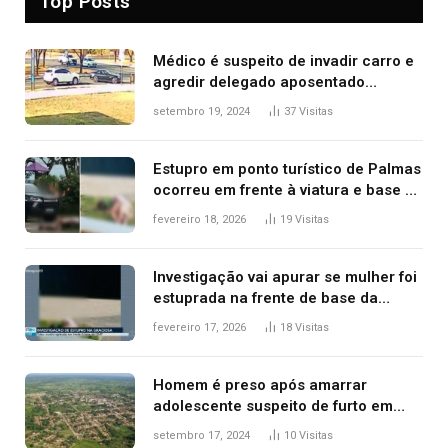
Top Posts
Médico é suspeito de invadir carro e
agredir delegado aposentado
durante confusão no trânsito
setembro 19, 2024
37
Visitas
Estupro em ponto turístico de Palmas
ocorreu em frente à viatura e base de
segurança; polícia investiga
fevereiro 18, 2026
19
Visitas
Investigação vai apurar se mulher foi
estuprada na frente de base da
Guarda Metropolitana de Palmas, diz
fevereiro 17, 2026
18
Visitas
polícia
Homem é preso após amarrar
adolescente suspeito de furto em
estaca de cerca e agredi-lo
setembro 17, 2024
10
Visitas