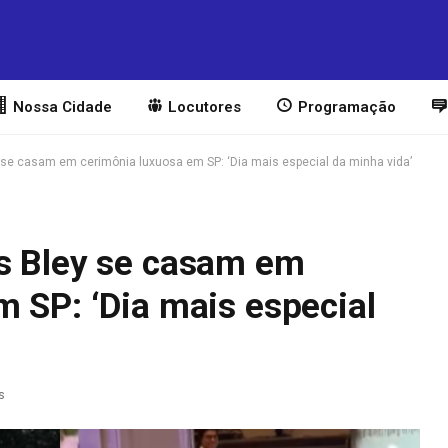
Nossa Cidade
Locutores
Programação
 se casam em cerimônia luxuosa em SP: ‘Dia mais especial da minha vida’
s Bley se casam em
 SP: ‘Dia mais especial
s