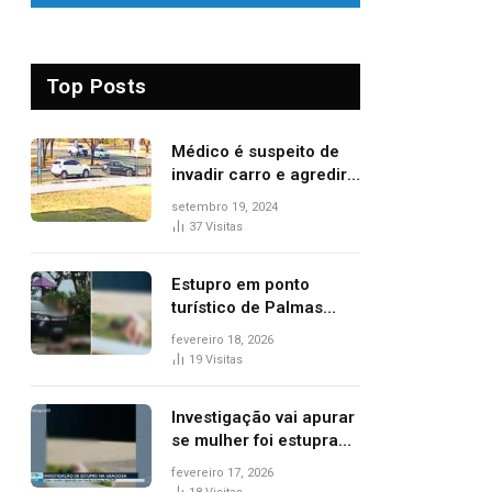
Top Posts
Médico é suspeito de
invadir carro e agredir
delegado aposentado
setembro 19, 2024
durante confusão no
37
Visitas
trânsito
Estupro em ponto
turístico de Palmas
ocorreu em frente à
fevereiro 18, 2026
viatura e base de
19
Visitas
segurança; polícia
investiga
Investigação vai apurar
se mulher foi estuprada
na frente de base da
fevereiro 17, 2026
Guarda Metropolitana