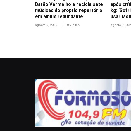
Barão Vermelho e recicla sete
após crít
músicas do próprio repertório
kg: ‘Sofr
em álbum redundante
usar Mou
agosto 7, 2026
0
Visitas
agosto 7, 202