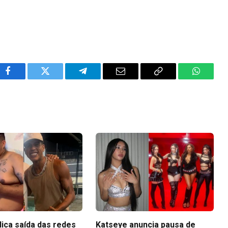
Facebook
Twitter
Telegram
Email
Copy
WhatsA
Link
lica saída das redes
Katseye anuncia pausa de