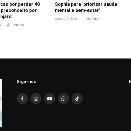
icas por perder 40
Sophia para ‘priorizar saúde
i preconceito por
mental e bem-estar’
njaro’
agosto 7, 2026
0
Visitas
6
0
Visitas
Siga-nós
Facebook
Instagram
YouTube
WhatsApp
TikTok