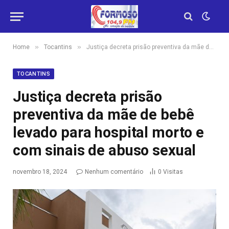
»
»
Home
Tocantins
Justiça decreta prisão preventiva da mãe de bebê levado para hospital morto e com sinais de abuso sexual
TOCANTINS
Justiça decreta prisão
preventiva da mãe de bebê
levado para hospital morto e
com sinais de abuso sexual
novembro 18, 2024
Nenhum comentário
0
Visitas