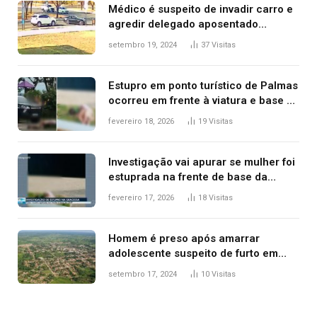
Médico é suspeito de invadir carro e
agredir delegado aposentado
durante confusão no trânsito
setembro 19, 2024
37
Visitas
Estupro em ponto turístico de Palmas
ocorreu em frente à viatura e base de
segurança; polícia investiga
fevereiro 18, 2026
19
Visitas
Investigação vai apurar se mulher foi
estuprada na frente de base da
Guarda Metropolitana de Palmas, diz
fevereiro 17, 2026
18
Visitas
polícia
Homem é preso após amarrar
adolescente suspeito de furto em
estaca de cerca e agredi-lo
setembro 17, 2024
10
Visitas