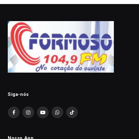
Siga-nós
Facebook
Instagram
YouTube
WhatsApp
TikTok
Nosso App