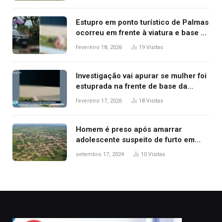
Estupro em ponto turístico de Palmas
ocorreu em frente à viatura e base de
segurança; polícia investiga
fevereiro 18, 2026
19
Visitas
Investigação vai apurar se mulher foi
estuprada na frente de base da
Guarda Metropolitana de Palmas, diz
fevereiro 17, 2026
18
Visitas
polícia
Homem é preso após amarrar
adolescente suspeito de furto em
estaca de cerca e agredi-lo
setembro 17, 2024
10
Visitas