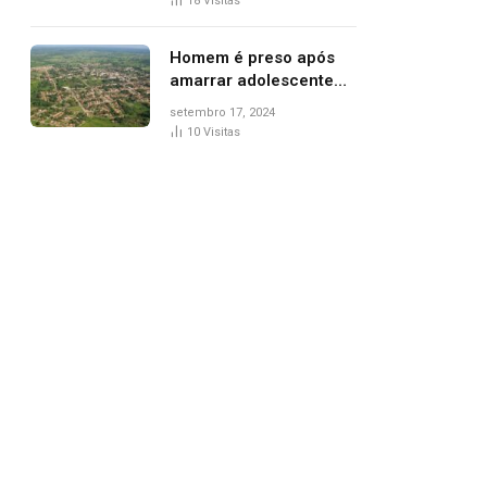
18
Visitas
de Palmas, diz polícia
Homem é preso após
amarrar adolescente
suspeito de furto em
setembro 17, 2024
estaca de cerca e
10
Visitas
agredi-lo