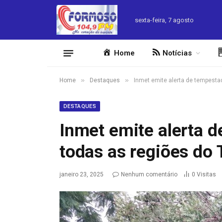
sexta-feira, 7 agosto
Home
Notícias
»
»
Home
Destaques
Inmet emite alerta de tempesta
DESTAQUES
Inmet emite alerta 
todas as regiões do 
janeiro 23, 2025
Nenhum comentário
0
Visitas