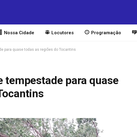
Nossa Cidade
Locutores
Programação
de para quase todas as regiões do Tocantins
de tempestade para quase
Tocantins