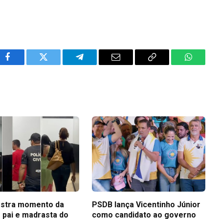
Facebook
Twitter
Telegram
Email
Copy
WhatsA
Link
stra momento da
PSDB lança Vicentinho Júnior
 pai e madrasta do
como candidato ao governo