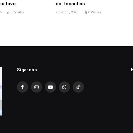
Gustavo
do Tocantins
6
0
Visitas
agosto 5, 2026
0
Visitas
Siga-nós
Facebook
Instagram
YouTube
WhatsApp
TikTok