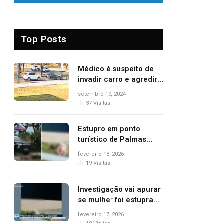
Top Posts
Médico é suspeito de
invadir carro e agredir
delegado aposentado
setembro 19, 2024
durante confusão no
37
Visitas
trânsito
Estupro em ponto
turístico de Palmas
ocorreu em frente à
fevereiro 18, 2026
viatura e base de
19
Visitas
segurança; polícia
investiga
Investigação vai apurar
se mulher foi estuprada
na frente de base da
fevereiro 17, 2026
Guarda Metropolitana