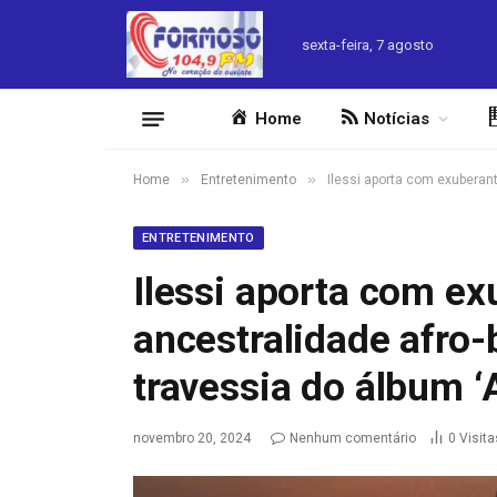
sexta-feira, 7 agosto
Home
Notícias
»
»
Home
Entretenimento
Ilessi aporta com exuberant
ENTRETENIMENTO
Ilessi aporta com ex
ancestralidade afro-b
travessia do álbum ‘A
novembro 20, 2024
Nenhum comentário
0
Visita