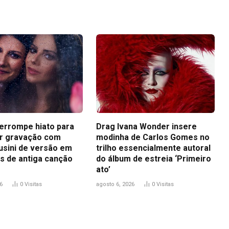
terrompe hiato para
Drag Ivana Wonder insere
r gravação com
modinha de Carlos Gomes no
usini de versão em
trilho essencialmente autoral
s de antiga canção
do álbum de estreia ‘Primeiro
ato’
6
0
Visitas
agosto 6, 2026
0
Visitas