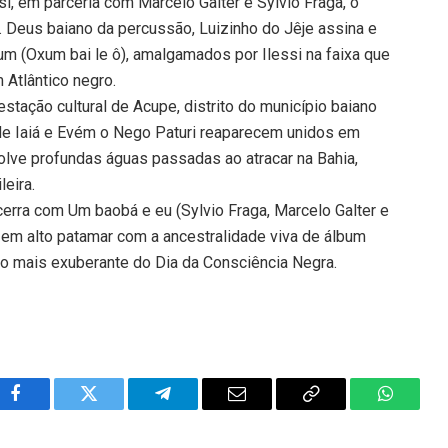
ssi, em parceria com Marcelo Galter e Sylvio Fraga, o
. Deus baiano da percussão, Luizinho do Jêje assina e
m (Oxum bai le ô), amalgamados por Ilessi na faixa que
 Atlântico negro.
stação cultural de Acupe, distrito do município baiano
 de Iaiá e Evém o Nego Paturi reaparecem unidos em
volve profundas águas passadas ao atracar na Bahia,
leira.
erra com Um baobá e eu (Sylvio Fraga, Marcelo Galter e
a em alto patamar com a ancestralidade viva de álbum
o mais exuberante do Dia da Consciência Negra.
Facebook
Twitter
Telegram
Email
Copy
WhatsA
Link