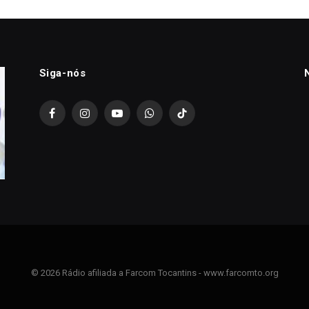
Siga-nós
Facebook
Instagram
YouTube
WhatsApp
TikTok
© 2026 Rádio afiliada a Farcom Tocantins - www.farcomto.org