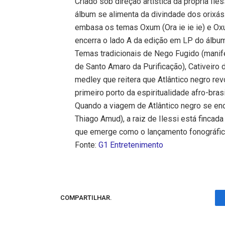
Criado sob direção artística da própria Ile
álbum se alimenta da divindade dos orixás
embasa os temas Oxum (Ora ie ie ie) e Oxu
encerra o lado A da edição em LP do álbum
Temas tradicionais de Nego Fugido (manife
de Santo Amaro da Purificação), Cativeiro
medley que reitera que Atlântico negro re
primeiro porto da espiritualidade afro-brasi
Quando a viagem de Atlântico negro se enc
Thiago Amud), a raiz de Ilessi está fincad
que emerge como o lançamento fonográfic
Fonte:
G1 Entretenimento
COMPARTILHAR.