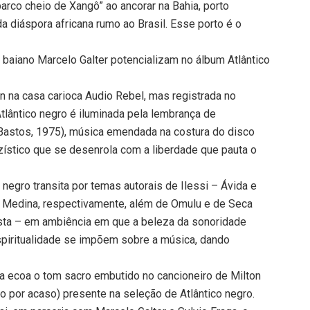
 barco cheio de Xangô” ao ancorar na Bahia, porto
a diáspora africana rumo ao Brasil. Esse porto é o
a baiano Marcelo Galter potencializam no álbum Atlântico
 na casa carioca Audio Rebel, mas registrada no
Atlântico negro é iluminada pela lembrança de
Bastos, 1975), música emendada na costura do disco
zzístico que se desenrola com a liberdade que pauta o
negro transita por temas autorais de Ilessi – Ávida e
l Medina, respectivamente, além de Omulu e de Seca
rtista – em ambiência em que a beleza da sonoridade
espiritualidade se impõem sobre a música, dando
da ecoa o tom sacro embutido no cancioneiro de Milton
 por acaso) presente na seleção de Atlântico negro.