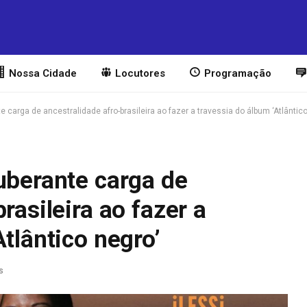
Nossa Cidade
Locutores
Programação
e carga de ancestralidade afro-brasileira ao fazer a travessia do álbum ‘Atlântico
uberante carga de
rasileira ao fazer a
tlântico negro’
s