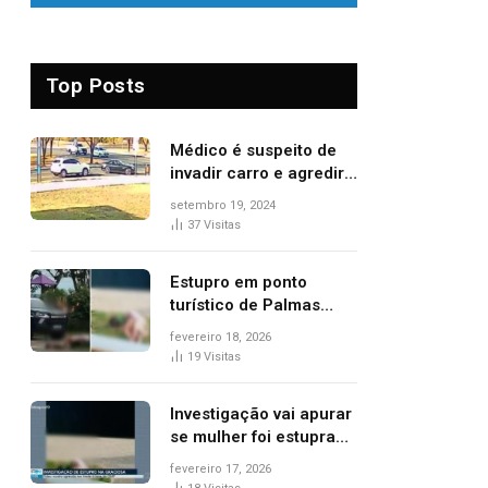
Top Posts
Médico é suspeito de
invadir carro e agredir
delegado aposentado
setembro 19, 2024
durante confusão no
37
Visitas
trânsito
Estupro em ponto
turístico de Palmas
ocorreu em frente à
fevereiro 18, 2026
viatura e base de
19
Visitas
segurança; polícia
investiga
Investigação vai apurar
se mulher foi estuprada
na frente de base da
fevereiro 17, 2026
Guarda Metropolitana