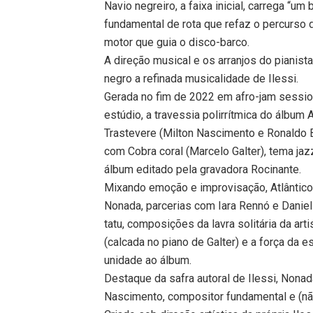
Navio negreiro, a faixa inicial, carrega “um
fundamental de rota que refaz o percurso d
motor que guia o disco-barco.
A direção musical e os arranjos do pianist
negro a refinada musicalidade de Ilessi.
Gerada no fim de 2022 em afro-jam session
estúdio, a travessia polirrítmica do álbum 
Trastevere (Milton Nascimento e Ronaldo 
com Cobra coral (Marcelo Galter), tema ja
álbum editado pela gravadora Rocinante.
Mixando emoção e improvisação, Atlântico 
Nonada, parcerias com Iara Rennó e Danie
tatu, composições da lavra solitária da a
(calcada no piano de Galter) e a força da 
unidade ao álbum.
Destaque da safra autoral de Ilessi, Nona
Nascimento, compositor fundamental e (não