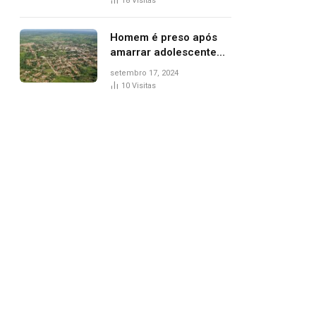
18
Visitas
de Palmas, diz polícia
Homem é preso após
amarrar adolescente
suspeito de furto em
setembro 17, 2024
estaca de cerca e
10
Visitas
agredi-lo