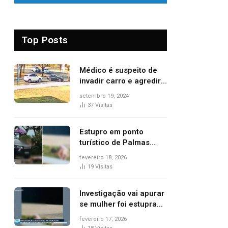
Top Posts
Médico é suspeito de
invadir carro e agredir
delegado aposentado
setembro 19, 2024
durante confusão no
37
Visitas
trânsito
Estupro em ponto
turístico de Palmas
ocorreu em frente à
fevereiro 18, 2026
viatura e base de
19
Visitas
segurança; polícia
investiga
Investigação vai apurar
se mulher foi estuprada
na frente de base da
fevereiro 17, 2026
Guarda Metropolitana