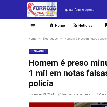
quinta-feira, 6 agosto
Home
Notícias
»
»
Home
Destaques
Homem é preso minutos depois de
DESTAQUES
Homem é preso minu
1 mil em notas falsas
polícia
novembro 13, 2024
Nenhum comentário
0
Visita