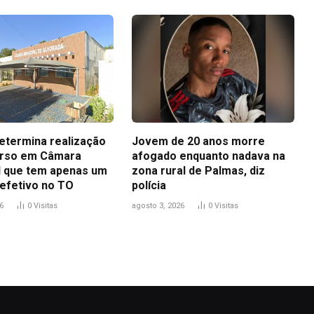
determina realização
Jovem de 20 anos morre
urso em Câmara
afogado enquanto nadava na
l que tem apenas um
zona rural de Palmas, diz
 efetivo no TO
polícia
6
0
Visitas
agosto 3, 2026
0
Visitas