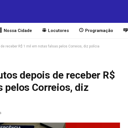
Nossa Cidade
Locutores
Programação
 receber R$ 1 mil em notas falsas pelos Correios, diz polícia
tos depois de receber R$
 pelos Correios, diz
s