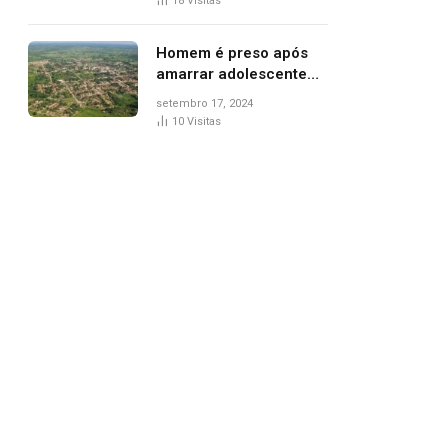
18
Visitas
de Palmas, diz polícia
Homem é preso após
amarrar adolescente
suspeito de furto em
setembro 17, 2024
estaca de cerca e
10
Visitas
agredi-lo