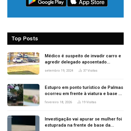
Top Posts
Médico é suspeito de invadir carro e
agredir delegado aposentado
durante confusão no trânsito
setembro 19, 2024
37
Visitas
Estupro em ponto turístico de Palmas
ocorreu em frente à viatura e base de
segurança; polícia investiga
fevereiro 18, 2026
19
Visitas
Investigação vai apurar se mulher foi
estuprada na frente de base da