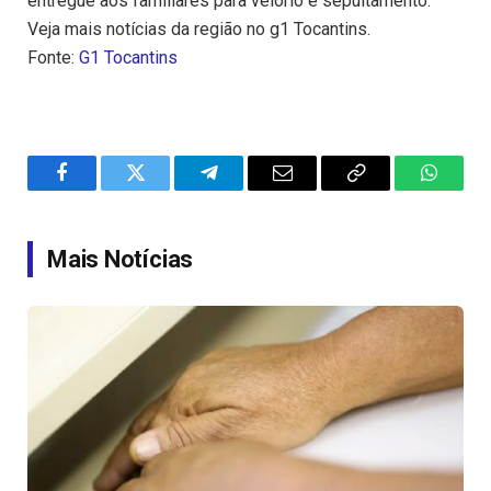
entregue aos familiares para velório e sepultamento.
Veja mais notícias da região no g1 Tocantins.
Fonte:
G1 Tocantins
Facebook
Twitter
Telegram
Email
Copy
WhatsA
Link
Mais Notícias