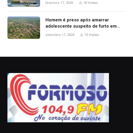
Guarda Metropolitana de Palmas, diz
fevereiro 17, 2026
18
Visitas
polícia
Homem é preso após amarrar
adolescente suspeito de furto em
estaca de cerca e agredi-lo
setembro 17, 2024
10
Visitas