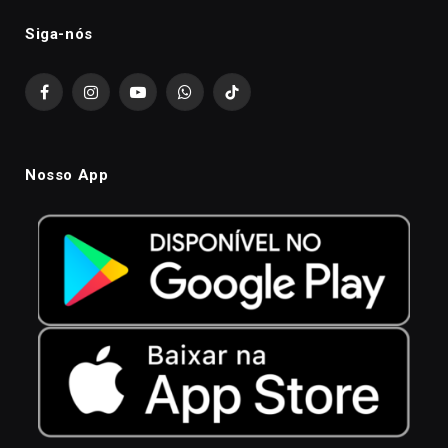
Siga-nós
Facebook
Instagram
YouTube
WhatsApp
TikTok
Nosso App