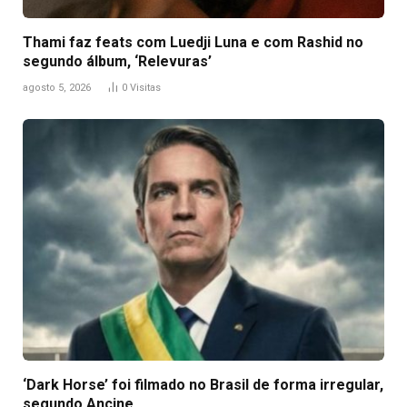
Thami faz feats com Luedji Luna e com Rashid no
segundo álbum, ‘Relevuras’
agosto 5, 2026
0
Visitas
‘Dark Horse’ foi filmado no Brasil de forma irregular,
segundo Ancine