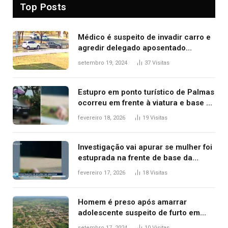
Top Posts
Médico é suspeito de invadir carro e
agredir delegado aposentado
durante confusão no trânsito
setembro 19, 2024
37
Visitas
Estupro em ponto turístico de Palmas
ocorreu em frente à viatura e base de
segurança; polícia investiga
fevereiro 18, 2026
19
Visitas
Investigação vai apurar se mulher foi
estuprada na frente de base da
Guarda Metropolitana de Palmas, diz
fevereiro 17, 2026
18
Visitas
polícia
Homem é preso após amarrar
adolescente suspeito de furto em
estaca de cerca e agredi-lo
setembro 17, 2024
10
Visitas