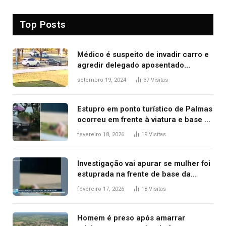
Top Posts
Médico é suspeito de invadir carro e
agredir delegado aposentado
durante confusão no trânsito
setembro 19, 2024
37
Visitas
Estupro em ponto turístico de Palmas
ocorreu em frente à viatura e base de
segurança; polícia investiga
fevereiro 18, 2026
19
Visitas
Investigação vai apurar se mulher foi
estuprada na frente de base da
Guarda Metropolitana de Palmas, diz
fevereiro 17, 2026
18
Visitas
polícia
Homem é preso após amarrar