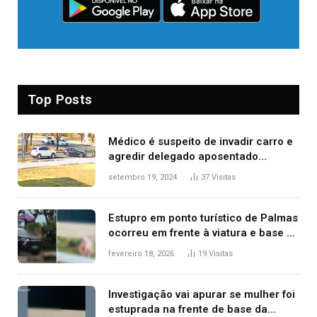
Top Posts
Médico é suspeito de invadir carro e
agredir delegado aposentado
durante confusão no trânsito
setembro 19, 2024
37
Visitas
Estupro em ponto turístico de Palmas
ocorreu em frente à viatura e base de
segurança; polícia investiga
fevereiro 18, 2026
19
Visitas
Investigação vai apurar se mulher foi
estuprada na frente de base da