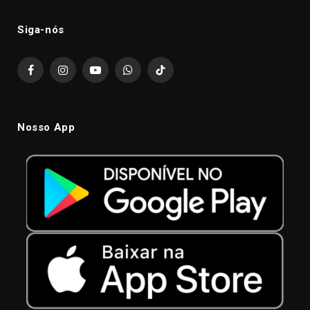
Siga-nós
Facebook
Instagram
YouTube
WhatsApp
TikTok
Nosso App