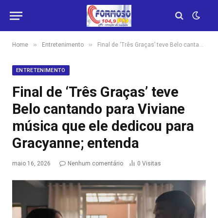
»
»
Home
Entretenimento
Final de ‘Três Graças’ teve Belo cantando para Viviane música que ele dedicou para Gracyanne; entenda
ENTRETENIMENTO
Final de ‘Três Graças’ teve
Belo cantando para Viviane
música que ele dedicou para
Gracyanne; entenda
maio 16, 2026
Nenhum comentário
0
Visitas