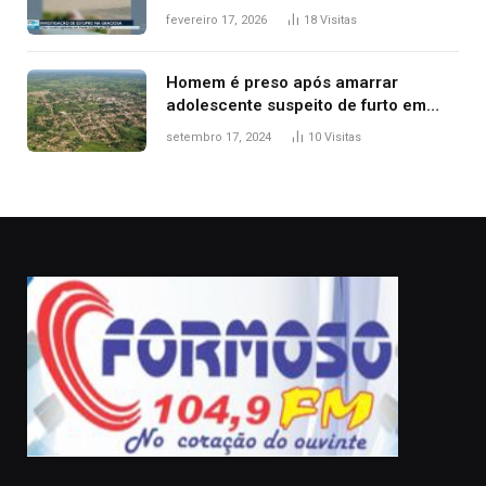
Guarda Metropolitana de Palmas, diz
fevereiro 17, 2026
18
Visitas
polícia
Homem é preso após amarrar
adolescente suspeito de furto em
estaca de cerca e agredi-lo
setembro 17, 2024
10
Visitas