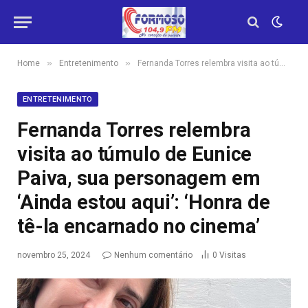
»
»
Home
Entretenimento
Fernanda Torres relembra visita ao túmulo de Eunice Paiva, sua personagem em ‘Ainda estou aqui’: ‘Honra de tê-la encarnado no cinema’
ENTRETENIMENTO
Fernanda Torres relembra
visita ao túmulo de Eunice
Paiva, sua personagem em
‘Ainda estou aqui’: ‘Honra de
tê-la encarnado no cinema’
novembro 25, 2024
Nenhum comentário
0
Visitas