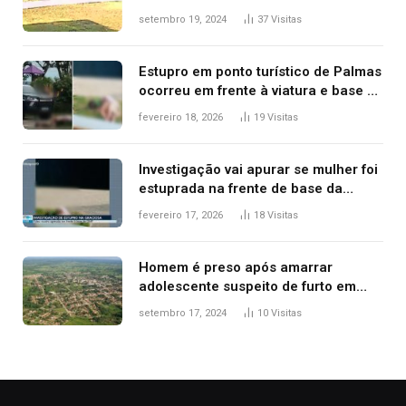
durante confusão no trânsito
setembro 19, 2024
37
Visitas
Estupro em ponto turístico de Palmas
ocorreu em frente à viatura e base de
segurança; polícia investiga
fevereiro 18, 2026
19
Visitas
Investigação vai apurar se mulher foi
estuprada na frente de base da
Guarda Metropolitana de Palmas, diz
fevereiro 17, 2026
18
Visitas
polícia
Homem é preso após amarrar
adolescente suspeito de furto em
estaca de cerca e agredi-lo
setembro 17, 2024
10
Visitas