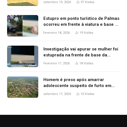
setembro 19, 2024
37
Visitas
Estupro em ponto turístico de Palmas
ocorreu em frente à viatura e base de
segurança; polícia investiga
fevereiro 18, 2026
19
Visitas
Investigação vai apurar se mulher foi
estuprada na frente de base da
Guarda Metropolitana de Palmas, diz
fevereiro 17, 2026
18
Visitas
polícia
Homem é preso após amarrar
adolescente suspeito de furto em
estaca de cerca e agredi-lo
setembro 17, 2024
10
Visitas